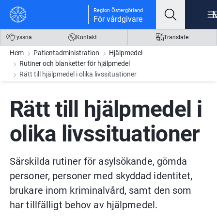
Gå till innehåll
Gå till meny
Gå till sidfot
Region Östergötland
För vårdgivare
Lyssna
Kontakt
Translate
Hem
Patientadministration
Hjälpmedel
Rutiner och blanketter för hjälpmedel
Rätt till hjälpmedel i olika livssituationer
Rätt till hjälpmedel i 
olika livssituationer
Särskilda rutiner för asylsökande, gömda 
personer, personer med skyddad identitet, 
brukare inom kriminalvård, samt den som 
har tillfälligt behov av hjälpmedel.