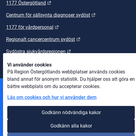
Länk till annan webbplats.
1177 Östergötland
Länk till annan we
Centrum för sällsynta diagnoser sydöst
Länk till annan webbplats.
1177 för vårdpersonal
Länk till annan webbplats
Regionalt cancercentrum sydöst
Länk till annan webbplats.
Sydöstra sjukvårdsregionen
Vi använder cookies
På Region Östergötlands webbplatser används cookies
bland annat för anonym statistik. Du hjälper oss att göra en
bättre webbplats om du accepterar cookies.
Andra webbplatser
Läs om cookies och hur vi använder dem
Information om cookies
Godkänn nödvändiga kakor
Om webbplatsen
Godkänn alla kakor
Tillgänglighet på webbplatsen