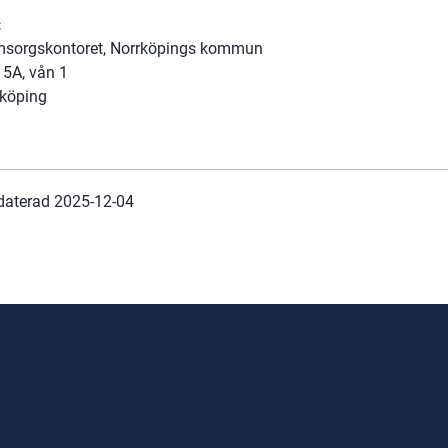
:
msorgskontoret, Norrköpings kommun
5A, vån 1
rköping
daterad 
2025-12-04