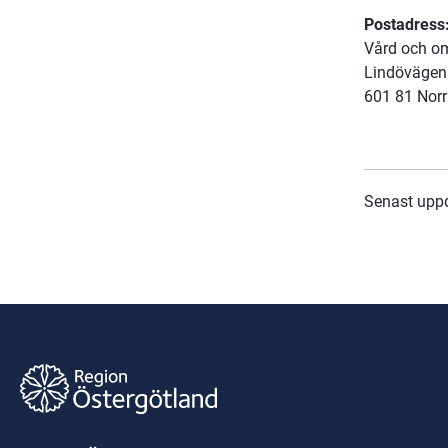
Postadress
Vård och o
Lindövägen 
601 81 Nor
Senast upp