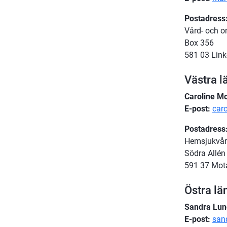
Postadress
Vård- och o
Box 356
581 03 Lin
Västra l
Caroline M
E-post:
car
Postadress
Hemsjukvår
Södra Allén
591 37 Mot
Östra lä
Sandra Lun
E-post: 
san