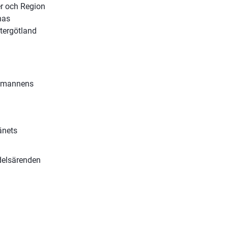
 och Region 
as 
tergötland 
udmannens 
nets 
delsärenden 