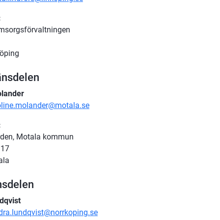
:
msorgsförvaltningen
köping
änsdelen
olander
oline.molander@motala.se
:
den, Motala kommun
 17
ala
nsdelen
dqvist 
dra.lundqvist@norrkoping.se