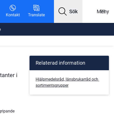
Sök
Meny
Kontakt
Translate
e
Relaterad information
anter i 
Hjälpmedelsråd, länsbrukarråd och 
sortimentsgrupper
ripande 