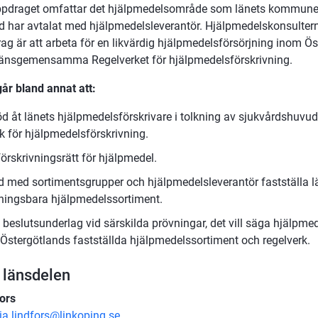
ppdraget omfattar det hjälpmedelsområde som länets kommuner
r
d har avtalat med hjälpmedelsleverantör. Hjälpmedelskonsultern
g är att arbeta för en likvärdig hjälpmedelsförsörjning inom Ös
 länsgemensamma Regelverket för hjälpmedelsförskrivning.
går bland annat att:
öd åt länets hjälpmedelsförskrivare i tolkning av sjukvårdshuv
k för hjälpmedelsförskrivning.
förskrivningsrätt för hjälpmedel.
d med sortimentsgrupper och hjälpmedelsleverantör fastställa lä
vningsbara hjälpmedelssortiment.
 beslutsunderlag vid särskilda prövningar, det vill säga hjälpme
 Östergötlands fastställda hjälpmedelssortiment och regelverk.
 länsdelen
ors
ia.lindfors@linkoping.se