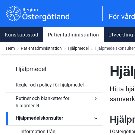
Gå till innehåll
Gå till meny
Gå till sidfot
För vår
Kunskapsstöd
Patientadministration
Utveckling
Hem
Patientadministration
Hjälpmedel
Hjälpmedelskonsulter
Hjä
Hjälpmedel
Regler och policy för hjälpmedel
Hitta hj
samverk
Rutiner och blanketter för
hjälpmedel
Undersidor
Hjälp
Hjälpmedelskonsulter
för
Rutiner
och
Information från
I Östergötl
blanketter
Undersidor