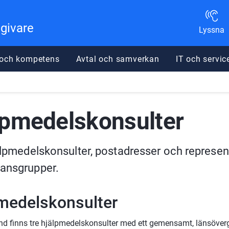
dgivare
Lyssna
 och kompetens
Avtal och samverkan
IT och servic
lpmedelskonsulter
älpmedelskonsulter, postadresser och represent
ansgrupper.
medelskonsulter
and finns tre hjälpmedelskonsulter med ett gemensamt, länsöverg