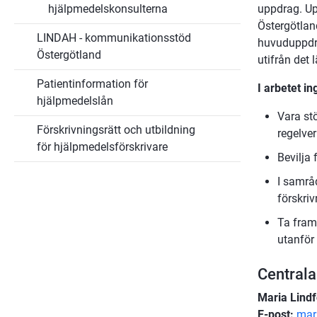
för
för
hjälpmedelskonsulterna
uppdrag. U
hjälpmedel
Hjälpmedelskonsulte
Östergötlan
LINDAH - kommunikationsstöd
huvuduppdra
Östergötland
utifrån det
Patientinformation för
I arbetet in
hjälpmedelslån
Vara st
Förskrivningsrätt och utbildning
regelver
för hjälpmedelsförskrivare
Bevilja 
I samrå
förskri
Ta fram
utanför
Centrala
Maria Lindf
E-post:
mar