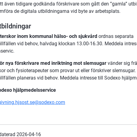
tt även tidigare godkända förskrivare som gått den ”gamla” utbi
föra de digitala utbildningarna vid byte av arbetsplats.
tbildningar
öterskor inom kommunal hälso- och sjukvård
 ordnas separata 
illfällen vid behov, halvdag klockan 13.00-16.30. Meddela intress
servic.
för nya förskrivare med inriktning mot slemsugar
 vänder sig främ
or och fysioterapeuter som provar ut eller förskriver slemsugar.
illfällen planeras vid behov. Meddela intresse till Sodexo hjälpm
odexo hjälpmedelsservice
givning.hjsost.se@sodexo.com
daterad 
2026-04-16