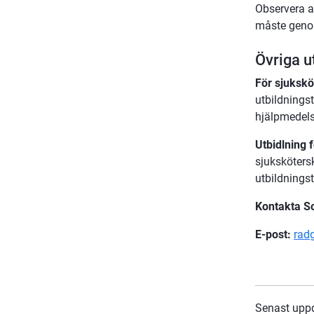
Observera a
måste genom
Övriga u
För sjuksk
utbildningst
hjälpmedels
Utbidlning 
sjukskötersk
utbildningst
Kontakta S
E-post:
rad
Senast upp