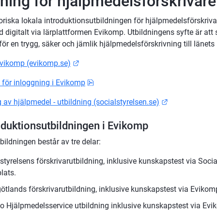
dning för hjälpmedelsförskrivare
riska lokala introduktionsutbildningen för hjälpmedelsförskrivar
 digitalt via lärplattformen Evikomp. Utbildningens syfte är att s
r en trygg, säker och jämlik hjälpmedelsförskrivning till länets 
Länk till annan webbplats.
Evikomp (evikomp.se)
pdf, 71.9 kB.
n för inloggning i Evikomp
Länk till anna
 av hjälpmedel - utbildning (socialstyrelsen.se)
duktionsutbildningen i Evikomp
bildningen består av tre delar:
styrelsens förskrivarutbildning, inklusive kunskapstest via Socia
lats.
ötlands förskrivarutbildning, inklusive kunskapstest via Evikom
 Hjälpmedelsservice utbildning inklusive kunskapstest via Evi