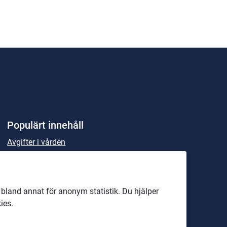
Populärt innehåll
Avgifter i vården
Beställning av sjukresa
Patientmåltider och matsedlar
land annat för anonym statistik. Du hjälper
Parkering för personal
ies.
Rekommenderade läkemedel