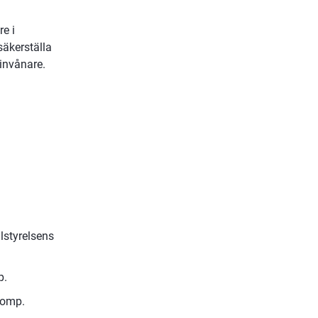
e i 
äkerställa 
invånare. 
n webbplats.
lstyrelsens 
p.
komp.