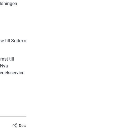
ldningen 
e till Sodexo 
st till 
 Nya 
edelsservice.
Dela