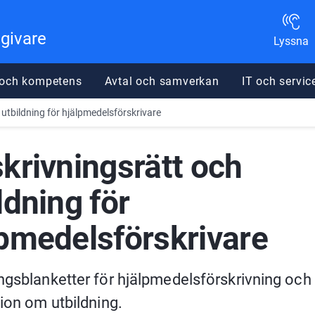
dgivare
Lyssna
 och kompetens
Avtal och samverkan
IT och servic
 utbildning för hjälpmedelsförskrivare
krivningsrätt och 
ldning för 
lpmedelsförskrivare
gsblanketter för hjälpmedelsförskrivning och 
ion om utbildning.