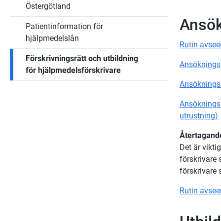
för
för
Östergötland
hjälpmedel
Hjälpmedelskonsulte
Ansök
Patientinformation för
hjälpmedelslån
Rutin avsee
Förskrivningsrätt och utbildning
Ansökningsbl
för hjälpmedelsförskrivare
Ansökningsb
Ansökningsb
utrustning)
Återtagande
Det är vikti
förskrivare 
förskrivare 
Rutin avsee