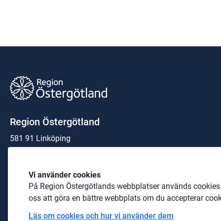
Region Östergötland
581 91 Linköping
Organisationsnummer:
23 21 00-0040
Vi använder cookies
På Region Östergötlands webbplatser används cookies b
Telefon: 
010-103 00 00
 (växel)
oss att göra en bättre webbplats om du accepterar cook
E-post: 
region@regionostergotland.se
Läs om cookies och hur vi använder dem