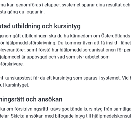
rna kan genomföras i etapper, systemet sparar dina resultat och
sta gång du loggar in. 
utad utbildning och kursintyg
genomgått utbildningen ska du ha kännedom om Östergötlands r
för hjälpmedelsförskrivning. Du kommer även att få insikt i länet
leverantörer, samt förstå hur hjälpmedelsorganisationen för pers
hjälpmedel är uppbyggd och vad som styr arbetet som 
förskrivare.
nt kunskapstest får du ett kursintyg som sparas i systemet. Vid 
ut kursintyget.
ningsrätt och ansökan
öka om förskrivningsrätt krävs godkända kursintyg från samtliga 
elar. Skicka ansökan med bifogade intyg till hjälpmedelskonsulte