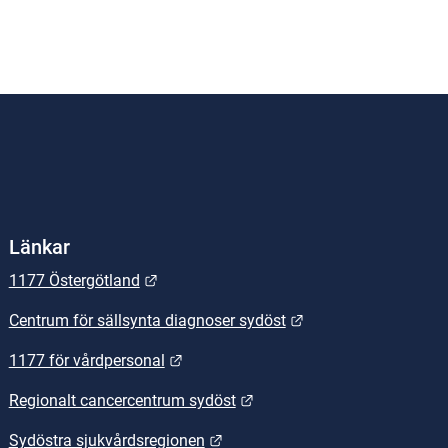
Länkar
Länk till annan webbplats.
1177 Östergötland
Länk till annan webb
Centrum för sällsynta diagnoser sydöst
Länk till annan webbplats.
1177 för vårdpersonal
Länk till annan webbplats.
Regionalt cancercentrum sydöst
Länk till annan webbplats.
Sydöstra sjukvårdsregionen