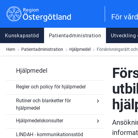
Gå till innehåll
Gå till meny
Gå till sidfot
För vår
Kunskapsstöd
Patientadministration
Utveckling
Hem
Patientadministration
Hjälpmedel
Förskrivningsrätt och
Förs
Hjälpmedel
utbi
Regler och policy för hjälpmedel
hjä
Rutiner och blanketter för
hjälpmedel
Undersidor
Hjälpmedelskonsulter
för
Ansöknin
Rutiner
och
informat
LINDAH - kommunikationsstöd
blanketter
Undersidor