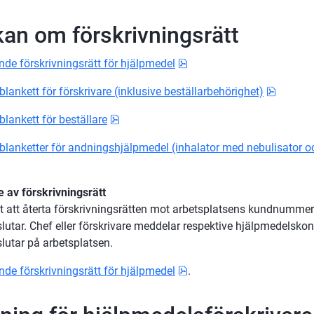
r
an om förskrivningsrätt
pdf, 15.9 kB.
nde förskrivningsrätt för hjälpmedel
pdf, 12
ankett för förskrivare (inklusive beställarbehörighet)
pdf, 84.5 kB.
lankett för beställare
lanketter för andningshjälpmedel (inhalator med nebulisator 
 av förskrivningsrätt
gt att återta förskrivningsrätten mot arbetsplatsens kundnummer 
slutar. Chef eller förskrivare meddelar respektive hjälpmedelskons
slutar på arbetsplatsen.
pdf, 15.9 kB.
nde förskrivningsrätt för hjälpmedel
.