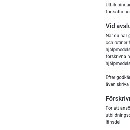
Utbildninga
fortsätta nä
Vid avsl
När du har 
och rutiner 
hjälpmedels
förskrivna 
hjälpmedels
Efter godkä
även skriva 
Förskriv
För att ans
utbildningsd
länsdel.