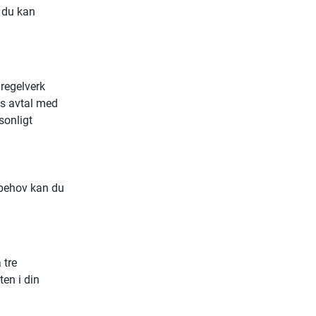
 du kan 
egelverk 
s avtal med 
onligt 
behov kan du 
tre 
n i din 