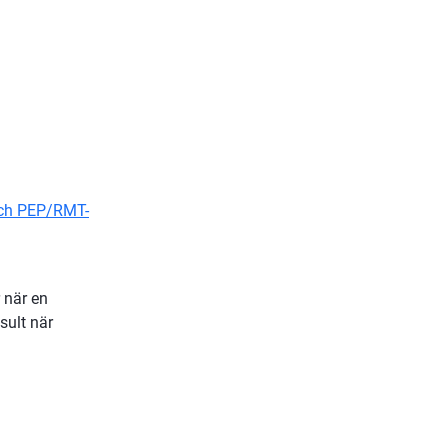
0.3 kB.
och PEP/RMT-
när en 
ult när 