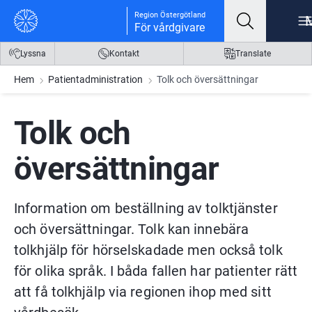
Gå till innehåll
Gå till meny
Gå till sidfot
Region Östergötland
För vårdgivare
Lyssna
Kontakt
Translate
Hem
Patientadministration
Tolk och översättningar
Tolk och 
översättningar
Information om beställning av tolktjänster 
och översättningar. Tolk kan innebära 
tolkhjälp för hörselskadade men också tolk 
för olika språk. I båda fallen har patienter rätt 
att få tolkhjälp via regionen ihop med sitt 