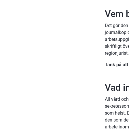
Vem b
Det gör den 
journalkopi
arbetsuppgif
skriftligt ö
regionjurist.
Tänk på at
Vad i
All vård oc
sekretessomr
som helst. D
den som delt
arbete inom 