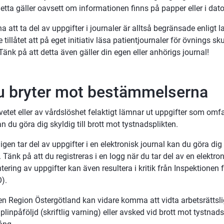
etta gäller oavsett om informationen finns på papper eller i dato
a att ta del av uppgifter i journaler är alltså begränsade enligt lag.
tillåtet att på eget initiativ läsa patientjournaler för övnings skull
Tänk på att detta även gäller din egen eller anhörigs journal!
 bryter mot bestämmelserna
tet eller av vårdslöshet felaktigt lämnar ut uppgifter som omfa
n du göra dig skyldig till brott mot tystnadsplikten.
gen tar del av uppgifter i en elektronisk journal kan du göra dig sk
 Tänk på att du registreras i en logg när du tar del av en elektroni
tering av uppgifter kan även resultera i kritik från Inspektionen f
).
en Region Östergötland kan vidare komma att vidta arbetsrättsli
linpåföljd (skriftlig varning) eller avsked vid brott mot tystnads