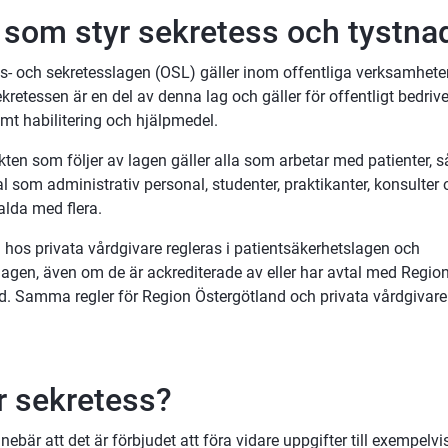
 som styr sekretess och tystnad
s- och sekretesslagen (OSL) gäller inom offentliga verksamheter.
retessen är en del av denna lag och gäller för offentligt bedrive
mt habilitering och hjälpmedel.
ten som följer av lagen gäller alla som arbetar med patienter, så
 som administrativ personal, studenter, praktikanter, konsulter 
alda med flera.
hos privata vårdgivare regleras i patientsäkerhetslagen och 
lagen, även om de är ackrediterade av eller har avtal med Region
d. Samma regler för Region Östergötland och privata vårdgivare g
r sekretess?
nebär att det är förbjudet att föra vidare uppgifter till exempelvis t