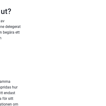
ut?
av 
ne delegerat 
n begära ett 
 
 samma 
pridas hur 
tt endast 
för sitt 
mationen om 