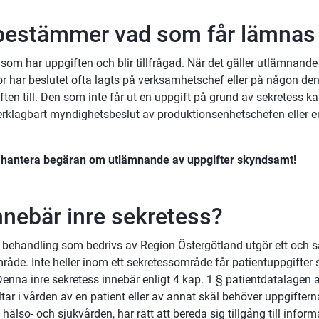
estämmer vad som får lämnas 
som har uppgiften och blir tillfrågad. När det gäller utlämnande 
or har beslutet ofta lagts på verksamhetschef eller på någon den
ten till. Den som inte får ut en uppgift på grund av sekretess ka
verklagbart myndighetsbeslut av produktionsenhetschefen eller en
t hantera begäran om utlämnande av uppgifter skyndsamt!
nnebär inre sekretess?
h behandling som bedrivs av Region Östergötland utgör ett och
åde. Inte heller inom ett sekretessområde får patientuppgifter s
enna inre sekretess innebär enligt 4 kap. 1 § patientdatalagen a
ar i vården av en patient eller av annat skäl behöver uppgifterna 
hälso- och sjukvården, har rätt att bereda sig tillgång till infor