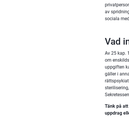
privatperson
av spridning
sociala med
Vad i
Av 25 kap. 1
om enskilds 
uppgiften k
gäller i an
rättspsykiat
steriliseri
Sekretessen 
Tänk på att 
uppdrag ell