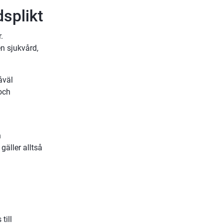
splikt
 
n sjukvård, 
väl 
och 
 
äller alltså 
ill 