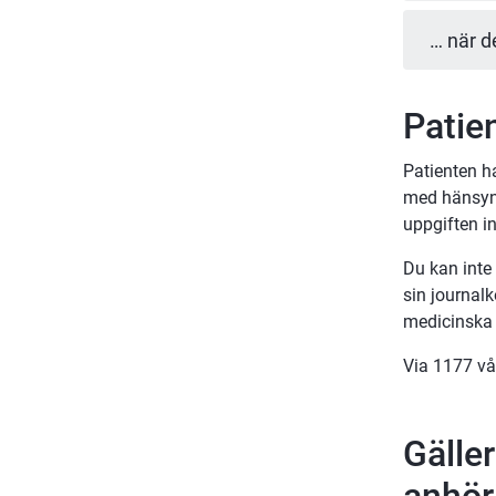
… när d
Patien
Patienten ha
med hänsyn t
uppgiften in
Du kan inte 
sin journal
medicinska 
Via 1177 vår
Gälle