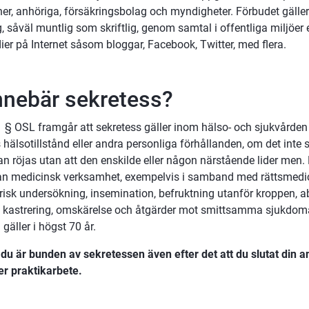
er, anhöriga, försäkringsbolag och myndigheter. Förbudet gäller 
, såväl muntlig som skriftlig, genom samtal i offentliga miljöer el
ier på Internet såsom bloggar, Facebook, Twitter, med flera.
nnebär sekretess?
 § OSL framgår att sekretess gäller inom hälso- och sjukvården f
hälsotillstånd eller andra personliga förhållanden, om det inte stå
an röjas utan att den enskilde eller någon närstående lider men
nan medicinsk verksamhet, exempelvis i samband med rättsmedic
risk undersökning, insemination, befruktning utanför kroppen, abo
ng, kastrering, omskärelse och åtgärder mot smittsamma sjukdoma
gäller i högst 70 år.
du är bunden av sekretessen även efter det att du slutat din ans
er praktikarbete.