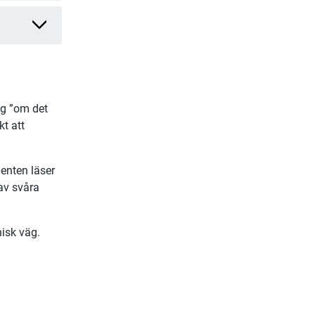
g ”om det 
 att 
enten läser 
v svåra 
nisk väg.