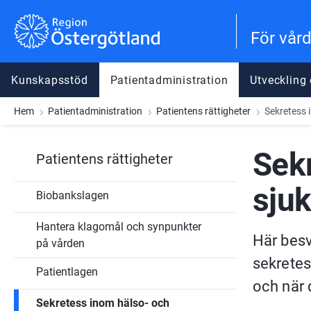
Gå till innehåll
Gå till meny
Gå till sidfot
För vår
Kunskapsstöd
Patientadministration
Utveckling
Hem
Patientadministration
Patientens rättigheter
Sekretess 
Sekr
Patientens rättigheter
sju
Biobankslagen
Hantera klagomål och synpunkter
Här besv
på vården
sekretes
Patientlagen
och när 
Sekretess inom hälso- och