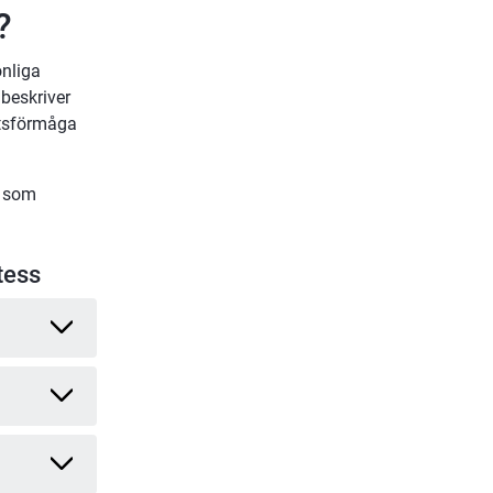
?
nliga 
beskriver 
tsförmåga 
 som 
tess