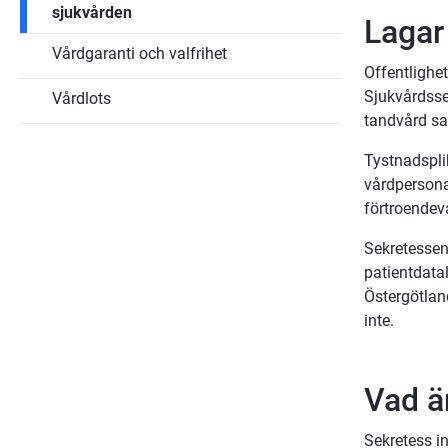
sjukvården
Lagar
Vårdgaranti och valfrihet
Offentlighet
Sjukvårdssek
Vårdlots
tandvård sa
Tystnadsplik
vårdpersonal
förtroendev
Sekretessen 
patientdata
Östergötlan
inte.
Vad ä
Sekretess in