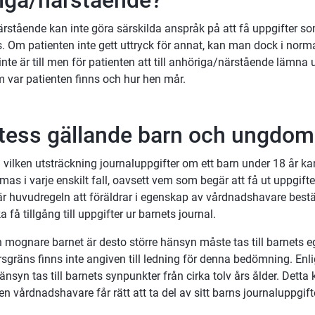
iga/närstående?
rstående kan inte göra särskilda anspråk på att få uppgifter s
. Om patienten inte gett uttryck för annat, kan man dock i normal
 inte är till men för patienten att till anhöriga/närstående lämna 
m var patienten finns och hur hen mår.
tess gällande barn och ungdom
vilken utsträckning journaluppgifter om ett barn under 18 år kan
s i varje enskilt fall, oavsett vem som begär att få ut uppgiften
 är huvudregeln att föräldrar i egenskap av vårdnadshavare best
få tillgång till uppgifter ur barnets journal.
 mognare barnet är desto större hänsyn måste tas till barnets ege
gräns finns inte angiven till ledning för denna bedömning. Enlig
änsyn tas till barnets synpunkter från cirka tolv års ålder. Detta 
 en vårdnadshavare får rätt att ta del av sitt barns journaluppgift