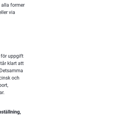
alla former 
ler via 
ör uppgift 
r klart att 
. Detsamma 
insk och 
rt, 
r. 
tällning, 