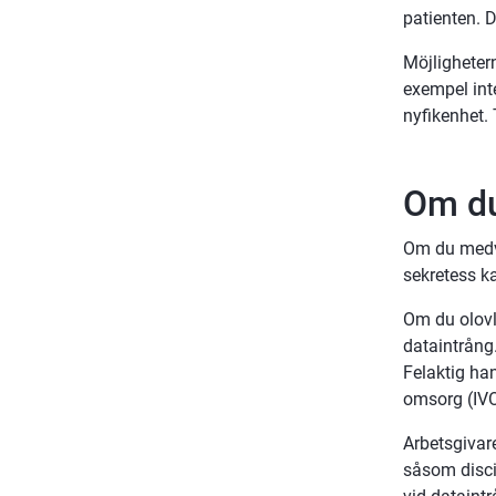
patienten. D
Möjlighetern
exempel inte 
nyfikenhet. 
Om du
Om du medve
sekretess ka
Om du olovli
dataintrång.
Felaktig han
omsorg (IVO
Arbetsgivar
såsom discip