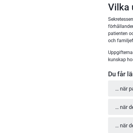
Vilka
Sekretessen 
förhållanden
patienten o
och familje
Uppgifterna 
kunskap ho
Du får l
… när p
… när d
… när d