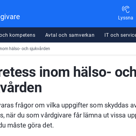
dgivare
Lyssna
 och kompetens
Avtal och samverkan
IT och servic
inom hälso- och sjukvården
etess inom hälso- och
kvården
aras frågor om vilka uppgifter som skyddas av
s, när du som vårdgivare får lämna ut vissa upp
du måste göra det.