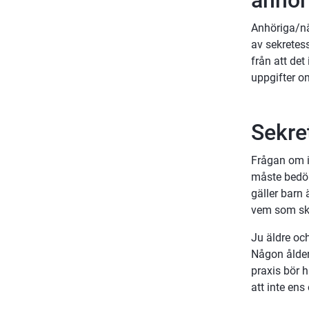
anhör
Anhöriga/nä
av sekretess
från att det
uppgifter o
Sekre
Frågan om i 
måste bedöma
gäller barn
vem som ska 
Ju äldre och
Någon ålders
praxis bör h
att inte ens