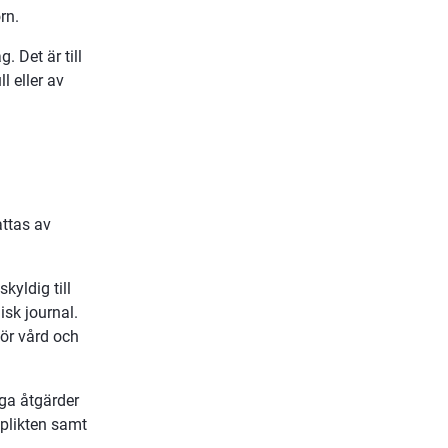
rn.
 Det är till 
 eller av 
ttas av 
yldig till 
sk journal. 
ör vård och 
ga åtgärder 
plikten samt 