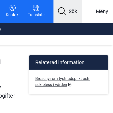
Sök
Meny
Kontakt
Translate
e
 
Relaterad information
Broschyr om tystnadsplikt och 
pdf, 369.3 kB.
sekretess i vården
 
gifter 