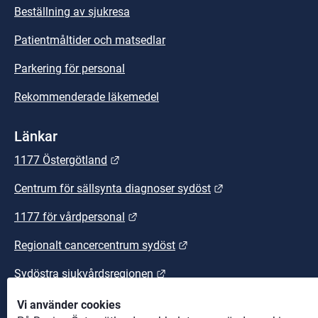
Beställning av sjukresa
Patientmåltider och matsedlar
Parkering för personal
Rekommenderade läkemedel
Länkar
Länk till annan webbplats.
1177 Östergötland
Länk till annan we
Centrum för sällsynta diagnoser sydöst
Länk till annan webbplats.
1177 för vårdpersonal
Länk till annan webbplats
Regionalt cancercentrum sydöst
Länk till annan webbplats.
Sydöstra sjukvårdsregionen
Vi använder cookies