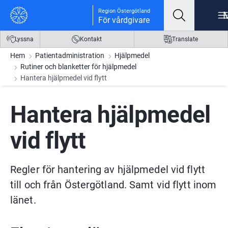
Gå till innehåll
Gå till meny
Gå till sidfot
Region Östergötland
För vårdgivare
Lyssna
Kontakt
Translate
Hem
Patientadministration
Hjälpmedel
Rutiner och blanketter för hjälpmedel
Hantera hjälpmedel vid flytt
Hantera hjälpmedel 
vid flytt
Regler för hantering av hjälpmedel vid flytt 
till och från Östergötland. Samt vid flytt inom 
länet.