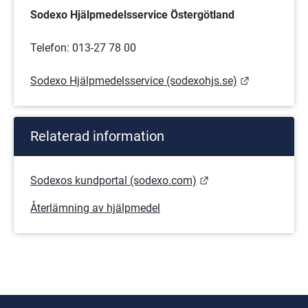
Sodexo Hjälpmedelsservice Östergötland
Telefon: 013-27 78 00
Länk till an
Sodexo Hjälpmedelsservice (sodexohjs.se)
Relaterad information
Länk till annan webb
Sodexos kundportal (sodexo.com)
Återlämning av hjälpmedel