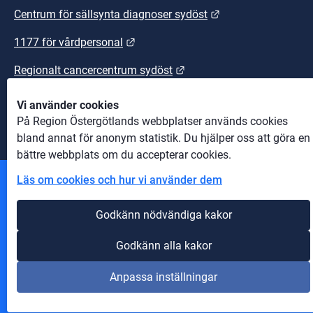
Länk till annan we
Centrum för sällsynta diagnoser sydöst
Länk till annan webbplats.
1177 för vårdpersonal
Länk till annan webbplats
Regionalt cancercentrum sydöst
Länk till annan webbplats.
Sydöstra sjukvårdsregionen
Vi använder cookies
På Region Östergötlands webbplatser används cookies
bland annat för anonym statistik. Du hjälper oss att göra en
bättre webbplats om du accepterar cookies.
Läs om cookies och hur vi använder dem
Andra webbplatser
Godkänn nödvändiga kakor
Information om cookies
Godkänn alla kakor
Om webbplatsen
Anpassa inställningar
Tillgänglighet på webbplatsen