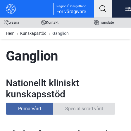
Gå till innehåll
Gå till meny
Gå till sidfot
Region Östergötland
För vårdgivare
Lyssna
Kontakt
Translate
Hem
Kunskapsstöd
Ganglion
Ganglion
Nationellt kliniskt
kunskapsstöd
Primärvård
Specialiserad vård