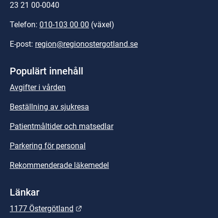
23 21 00-0040
Telefon: 
010-103 00 00
 (växel)
E-post: 
region@regionostergotland.se
Populärt innehåll
Avgifter i vården
Beställning av sjukresa
Patientmåltider och matsedlar
Parkering för personal
Rekommenderade läkemedel
Länkar
Länk till annan webbplats.
1177 Östergötland