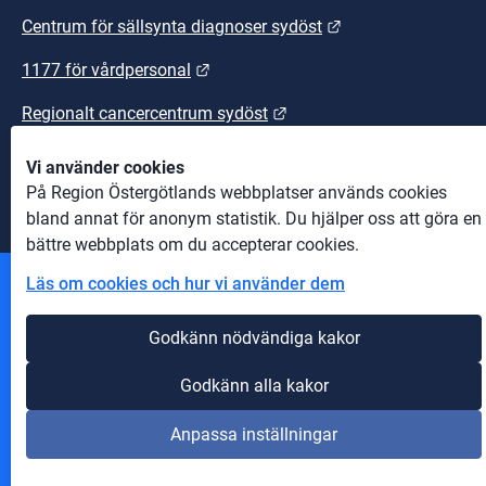
Länk till annan we
Centrum för sällsynta diagnoser sydöst
Länk till annan webbplats.
1177 för vårdpersonal
Länk till annan webbplats
Regionalt cancercentrum sydöst
Länk till annan webbplats.
Sydöstra sjukvårdsregionen
Vi använder cookies
På Region Östergötlands webbplatser används cookies
bland annat för anonym statistik. Du hjälper oss att göra en
bättre webbplats om du accepterar cookies.
Läs om cookies och hur vi använder dem
Andra webbplatser
Godkänn nödvändiga kakor
Information om cookies
Godkänn alla kakor
Om webbplatsen
Anpassa inställningar
Tillgänglighet på webbplatsen