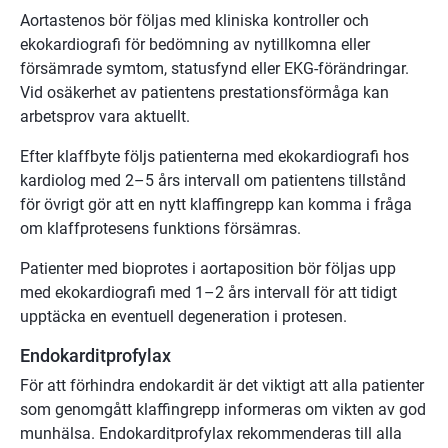
Aortastenos bör följas med kliniska kontroller och
ekokardiografi för bedömning av nytillkomna eller
försämrade symtom, statusfynd eller EKG-förändringar.
Vid osäkerhet av patientens prestationsförmåga kan
arbetsprov vara aktuellt.
Efter klaffbyte följs patienterna med ekokardiografi hos
kardiolog med 2–5 års intervall om patientens tillstånd
för övrigt gör att en nytt klaffingrepp kan komma i fråga
om klaffprotesens funktions försämras.
Patienter med bioprotes i aortaposition bör följas upp
med ekokardiografi med 1–2 års intervall för att tidigt
upptäcka en eventuell degeneration i protesen.
Endokarditprofylax
För att förhindra endokardit är det viktigt att alla patienter
som genomgått klaffingrepp informeras om vikten av god
munhälsa. Endokarditprofylax rekommenderas till alla