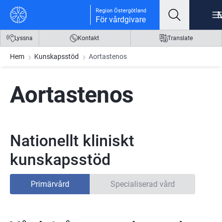
Gå till innehåll
Gå till meny
Gå till sidfot
Region Östergötland
För vårdgivare
Lyssna
Kontakt
Translate
Hem
Kunskapsstöd
Aortastenos
Aortastenos
Nationellt kliniskt
kunskapsstöd
Primärvård
Specialiserad vård