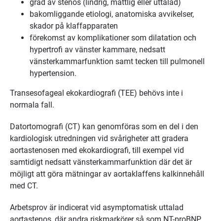
grad av stenos (lindrig, måttlig eller uttalad)
bakomliggande etiologi, anatomiska avvikelser,
skador på klaffapparaten
förekomst av komplikationer som dilatation och
hypertrofi av vänster kammare, nedsatt
vänsterkammarfunktion samt tecken till pulmonell
hypertension.
Transesofageal ekokardiografi (TEE) behövs inte i
normala fall.
Datortomografi (CT) kan genomföras som en del i den
kardiologisk utredningen vid svårigheter att gradera
aortastenosen med ekokardiografi, till exempel vid
samtidigt nedsatt vänsterkammarfunktion där det är
möjligt att göra mätningar av aortaklaffens kalkinnehåll
med CT.
Arbetsprov är indicerat vid asymptomatisk uttalad
aortastenos, där andra riskmarkörer så som NT-proBNP