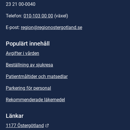
23 21 00-0040
Telefon: 
010-103 00 00
 (växel)
E-post: 
region@regionostergotland.se
Populärt innehåll
Avgifter i vården
Beställning av sjukresa
Patientmåltider och matsedlar
Parkering för personal
Rekommenderade läkemedel
Länkar
Länk till annan webbplats.
1177 Östergötland