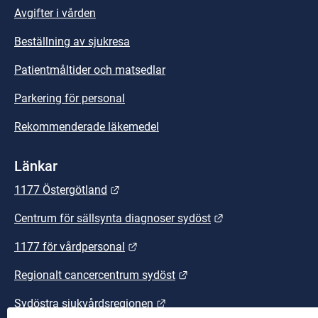
Avgifter i vården
Beställning av sjukresa
Patientmåltider och matsedlar
Parkering för personal
Rekommenderade läkemedel
Länkar
Länk till annan webbplats.
1177 Östergötland
Länk till annan we
Centrum för sällsynta diagnoser sydöst
Länk till annan webbplats.
1177 för vårdpersonal
Länk till annan webbplats
Regionalt cancercentrum sydöst
Länk till annan webbplats.
Sydöstra sjukvårdsregionen