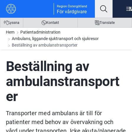
Gå till innehåll
Gå till meny
Gå till sidfot
Region Östergötland
För vårdgivare
Lyssna
Kontakt
Translate
Hem
Patientadministration
Ambulans, liggande sjuktransport och sjukresor
Beställning av ambulanstransporter
Beställning av 
ambulanstransport
er
Transporter med ambulans är till för 
patienter med behov av övervakning och 
vård under transporten. Icke akuta/planerade 