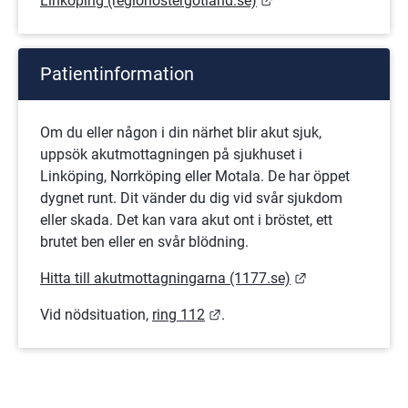
Linköping (regionostergotland.se)
Patientinformation
Om du eller någon i din närhet blir akut sjuk, 
uppsök akutmottagningen på sjukhuset i 
Linköping, Norrköping eller Motala. De har öppet 
dygnet runt. Dit vänder du dig vid svår sjukdom 
eller skada. Det kan vara akut ont i bröstet, ett 
brutet ben eller en svår blödning.
Länk till annan
Hitta till akutmottagningarna (1177.se)
Länk till annan webbplats.
Vid nödsituation, 
ring 112
.