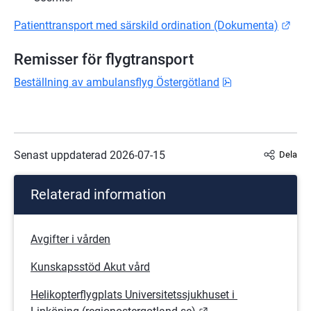
Länk
Patienttransport med särskild ordination (Dokumenta)
Remisser för flygtransport
pdf, 236.1 kB.
Beställning av ambulansflyg Östergötland
Senast uppdaterad 
2026-07-15
Dela
Relaterad information
Avgifter i vården
Kunskapsstöd Akut vård
Helikopterflygplats Universitetssjukhuset i 
Länk till annan webb