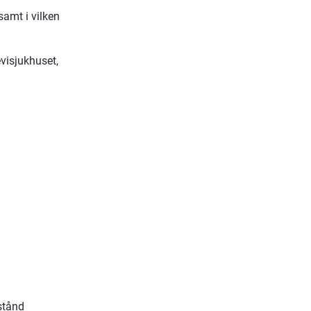
amt i vilken 
visjukhuset, 
lstånd