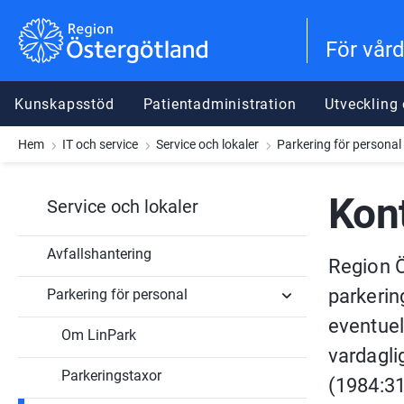
Gå till innehåll
Gå till meny
Gå till sidfot
För vår
Kunskapsstöd
Patientadministration
Utveckling
Hem
IT och service
Service och lokaler
Parkering för personal
Kont
Service och lokaler
Avfallshantering
Region Ö
parkerin
Parkering för personal
eventuell
Om LinPark
Undersidor
för
vardaglig
Parkering
Parkeringstaxor
för
(1984:31
personal