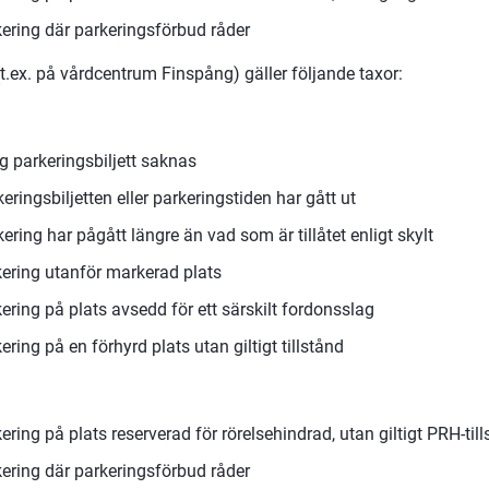
kering där parkeringsförbud råder
(t.ex. på vårdcentrum Finspång) gäller följande taxor:
g parkeringsbiljett saknas
ringsbiljetten eller parkeringstiden har gått ut
ring har pågått längre än vad som är tillåtet enligt skylt
kering utanför markerad plats
ering på plats avsedd för ett särskilt fordonsslag
ering på en förhyrd plats utan giltigt tillstånd
ering på plats reserverad för rörelsehindrad, utan giltigt PRH-til
kering där parkeringsförbud råder