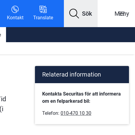
Sök
Meny
Kontakt
Translate
e
Relaterad information
Kontakta Securitas för att informera 
d 
om en felparkerad bil:
i 
Telefon: 
010-470 10 30