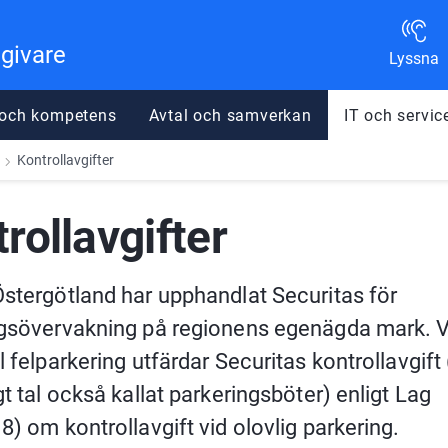
dgivare
Lyssna
 och kompetens
Avtal och samverkan
IT och servic
Kontrollavgifter
rollavgifter
stergötland har upphandlat Securitas för 
gsövervakning på regionens egenägda mark. Vi
 felparkering utfärdar Securitas kontrollavgift (
t tal också kallat parkeringsböter) enligt Lag 
8) om kontrollavgift vid olovlig parkering.