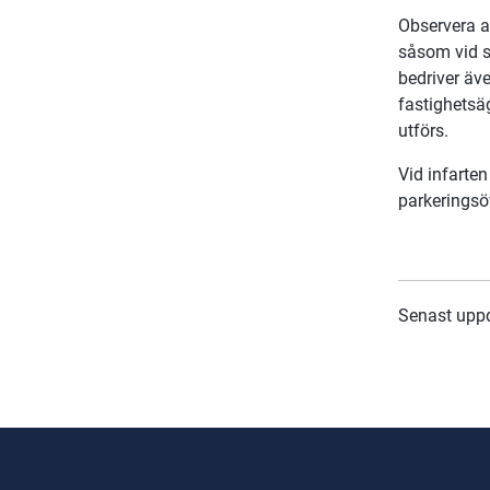
Observera a
såsom vid sj
bedriver äve
fastighetsä
utförs.
Vid infarte
parkeringsö
Senast upp