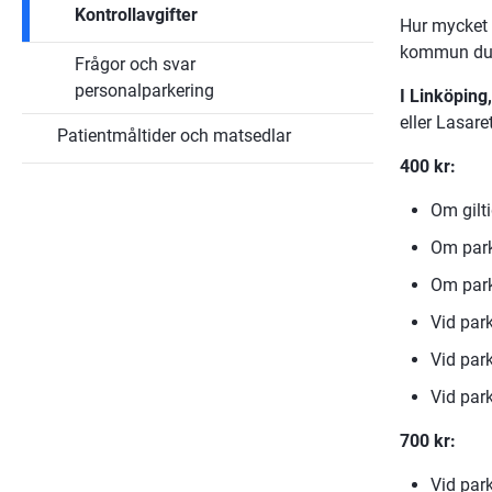
Kontrollavgifter
Hur mycket d
kommun du 
Frågor och svar
personalparkering
I Linköping
eller Lasare
Patientmåltider och matsedlar
400 kr:
Om gilti
Om parke
Om parke
Vid par
Vid park
Vid park
700 kr:
Vid park