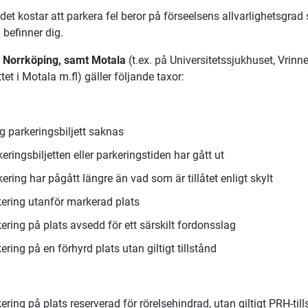
et kostar att parkera fel beror på förseelsens allvarlighetsgrad s
befinner dig.
, Norrköping, samt Motala
 (t.ex. på Universitetssjukhuset, Vrinne
ttet i Motala m.fl) gäller följande taxor:
g parkeringsbiljett saknas
ringsbiljetten eller parkeringstiden har gått ut
ring har pågått längre än vad som är tillåtet enligt skylt
kering utanför markerad plats
ering på plats avsedd för ett särskilt fordonsslag
ering på en förhyrd plats utan giltigt tillstånd
ering på plats reserverad för rörelsehindrad, utan giltigt PRH-til