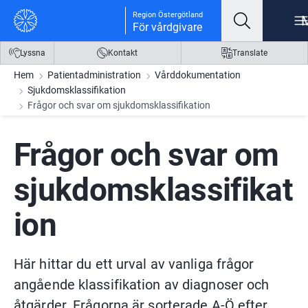
Gå till innehåll
Gå till meny
Gå till sidfot
Region Östergötland
För vårdgivare
Lyssna
Kontakt
Translate
Hem
Patientadministration
Vårddokumentation
Sjukdomsklassifikation
Frågor och svar om sjukdomsklassifikation
Frågor och svar om 
sjukdomsklassifikat
ion
Här hittar du ett urval av vanliga frågor 
angående klassifikation av diagnoser och 
åtgärder. Frågorna är sorterade A-Ö efter 