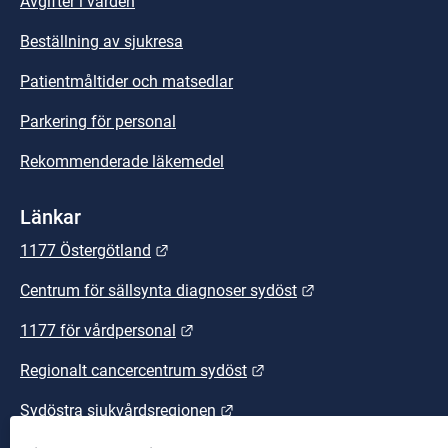
Avgifter i vården
Beställning av sjukresa
Patientmåltider och matsedlar
Parkering för personal
Rekommenderade läkemedel
Länkar
Länk till annan webbplats.
1177 Östergötland
Länk till annan we
Centrum för sällsynta diagnoser sydöst
Länk till annan webbplats.
1177 för vårdpersonal
Länk till annan webbplats
Regionalt cancercentrum sydöst
Länk till annan webbplats.
Sydöstra sjukvårdsregionen