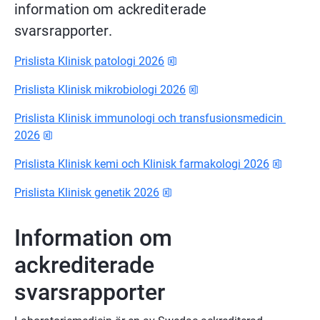
information om ackrediterade 
svarsrapporter.
xlsx, 65.2 kB.
Prislista Klinisk patologi 2026
xlsx, 66.5 kB.
Prislista Klinisk mikrobiologi 2026
Prislista Klinisk immunologi och transfusionsmedicin 
xlsx, 66.1 kB.
2026
xlsx, 74
Prislista Klinisk kemi och Klinisk farmakologi 2026
xlsx, 61 kB.
Prislista Klinisk genetik 2026
Information om 
ackrediterade 
svarsrapporter