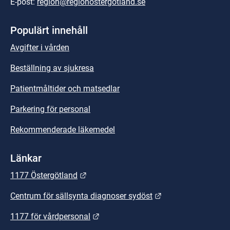
E-post: 
region@regionostergotland.se
Populärt innehåll
Avgifter i vården
Beställning av sjukresa
Patientmåltider och matsedlar
Parkering för personal
Rekommenderade läkemedel
Länkar
Länk till annan webbplats.
1177 Östergötland
Länk till annan we
Centrum för sällsynta diagnoser sydöst
Länk till annan webbplats.
1177 för vårdpersonal