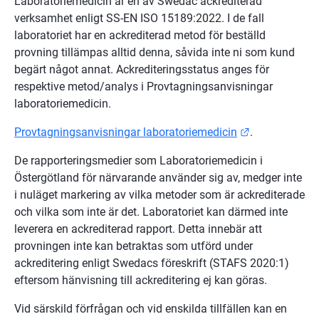
Laboratoriemedicin är en av Swedac ackrediterad 
verksamhet enligt SS-EN ISO 15189:2022. I de fall 
laboratoriet har en ackrediterad metod för beställd 
provning tillämpas alltid denna, såvida inte ni som kund 
begärt något annat. Ackrediteringsstatus anges för 
respektive metod/analys i Provtagningsanvisningar 
laboratoriemedicin.
Länk till ann
Provtagningsanvisningar laboratoriemedicin
.
De rapporteringsmedier som Laboratoriemedicin i 
Östergötland för närvarande använder sig av, medger inte 
i nuläget markering av vilka metoder som är ackrediterade 
och vilka som inte är det. Laboratoriet kan därmed inte 
leverera en ackrediterad rapport. Detta innebär att 
provningen inte kan betraktas som utförd under 
ackreditering enligt Swedacs föreskrift (STAFS 2020:1) 
eftersom hänvisning till ackreditering ej kan göras.
Vid särskild förfrågan och vid enskilda tillfällen kan en 