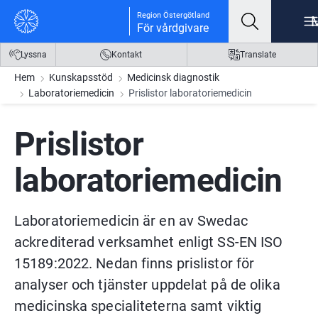
Gå till innehåll
Gå till meny
Gå till sidfot
Region Östergötland
För vårdgivare
Lyssna
Kontakt
Translate
Hem
Kunskapsstöd
Medicinsk diagnostik
Laboratoriemedicin
Prislistor laboratoriemedicin
Prislistor 
laboratoriemedicin
Laboratoriemedicin är en av Swedac 
ackrediterad verksamhet enligt SS-EN ISO 
15189:2022. Nedan finns prislistor för 
analyser och tjänster uppdelat på de olika 
medicinska specialiteterna samt viktig 