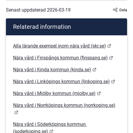
Senast uppdaterad 
2026-03-19
Dela
Relaterad information
Länk till 
Alla lärande exempel inom nära vård (skr.se)
Länk till
Nära vård i Finspångs kommun (finspang.se)
Länk till annan w
Nära vård i Kinda kommun (kinda.se)
Länk til
Nära vård i Linköpings kommun (linkoping.se)
Länk till annan
Nära vård i Mjölby kommun (mjolby.se)
Nära vård i Norrköpings kommun (norrkoping.se)
Länk till annan webbplats.
Nära vård i Söderköpings kommun 
Länk till annan webbplats.
(soderkoping.se)