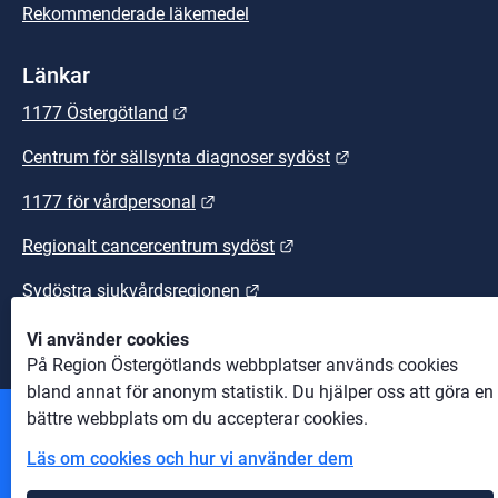
Rekommenderade läkemedel
Länkar
Länk till annan webbplats.
1177 Östergötland
Länk till annan we
Centrum för sällsynta diagnoser sydöst
Länk till annan webbplats.
1177 för vårdpersonal
Länk till annan webbplats
Regionalt cancercentrum sydöst
Länk till annan webbplats.
Sydöstra sjukvårdsregionen
Vi använder cookies
På Region Östergötlands webbplatser används cookies
bland annat för anonym statistik. Du hjälper oss att göra en
bättre webbplats om du accepterar cookies.
Andra webbplatser
Läs om cookies och hur vi använder dem
Information om cookies