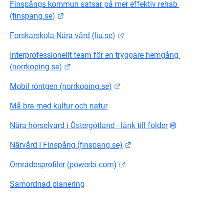
Finspångs kommun satsar på mer effektiv rehab 
Länk till annan webbplats.
(finspang.se)
Länk till annan webbplats.
Forskarskola Nära vård (liu.se)
Interprofessionellt team för en tryggare hemgång 
Länk till annan webbplats.
(norrkoping.se)
Länk till annan webbplats.
Mobil röntgen (norrkoping.se)
Må bra med kultur och natur
docx, 233.6 
Nära hörselvård i Östergötland - länk till folder
Länk till annan webbplats
Närvård i Finspång (finspang.se)
Länk till annan webbplats.
Områdesprofiler (powerbi.com)
Samordnad planering