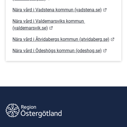
Länk till 
Nära vård i Vadstena kommun (vadstena.se)
Nära vård i Valdemarsviks kommun 
Länk till annan webbplats.
(valdemarsvik.se)
Länk t
Nära vård i Åtvidabergs kommun (atvidaberg.se)
Länk till 
Nära vård i Ödeshögs kommun (odeshog.se)