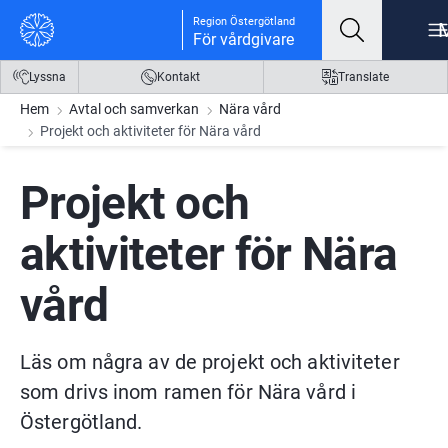
Gå till innehåll
Gå till meny
Gå till sidfot
Region Östergötland
För vårdgivare
Lyssna
Kontakt
Translate
Hem
Avtal och samverkan
Nära vård
Projekt och aktiviteter för Nära vård
Projekt och 
aktiviteter för Nära 
vård
Läs om några av de projekt och aktiviteter 
som drivs inom ramen för Nära vård i 
Östergötland.