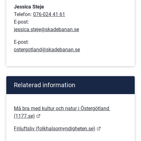
Jessica Steje
Telefon: 
076-024 41 61
E-post:
jessica.steje@skadebanan.se
E-post:
ostergotland@skadebanan.se
Relaterad information
Må bra med kultur och natur i Östergötland 
Länk till annan webbplats.
(1177.se)
Länk till annan w
Friluftsliv (folkhalsomyndigheten.se)