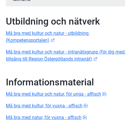
Utbildning och nätverk
Må bra med kultur och natur - utbildning 
Länk till annan webbplats.
(Kompetensportalen)
Må bra med kultur och natur - intranätsgrupp (för dig med 
Länk till annan 
tillgång till Region Östergötlands intranät)
Informationsmaterial
pdf, 6.5 MB.
Må bra med kultur och natur, för unga - affisch
pdf, 6.5 MB.
Må bra med kultur, för vuxna - affisch
pdf, 4.1 MB.
Må bra med natur, för vuxna - affisch