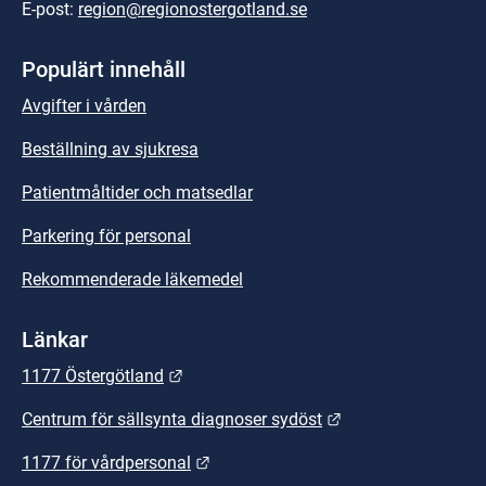
E-post: 
region@regionostergotland.se
Populärt innehåll
Avgifter i vården
Beställning av sjukresa
Patientmåltider och matsedlar
Parkering för personal
Rekommenderade läkemedel
Länkar
Länk till annan webbplats.
1177 Östergötland
Länk till annan we
Centrum för sällsynta diagnoser sydöst
Länk till annan webbplats.
1177 för vårdpersonal