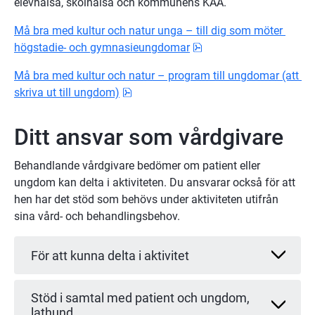
elevhälsa, skolhälsa och kommunens KAA.
Må bra med kultur och natur unga – till dig som möter 
pdf, 477.1 kB.
högstadie- och gymnasieungdomar
Må bra med kultur och natur – program till ungdomar (att 
pdf, 452 kB.
skriva ut till ungdom)
Ditt ansvar som vårdgivare
Behandlande vårdgivare bedömer om patient eller 
ungdom kan delta i aktiviteten. Du ansvarar också för att 
hen har det stöd som behövs under aktiviteten utifrån 
sina vård- och behandlingsbehov.
För att kunna delta i aktivitet
Stöd i samtal med patient och ungdom,
lathund