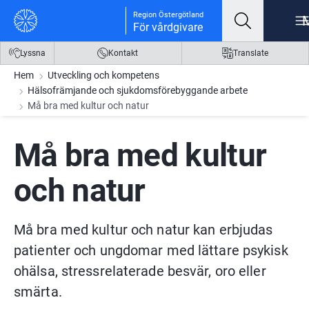
Gå till innehåll
Gå till meny
Gå till sidfot
Region Östergötland
För vårdgivare
Lyssna
Kontakt
Translate
Hem
Utveckling och kompetens
Hälsofrämjande och sjukdomsförebyggande arbete
Må bra med kultur och natur
Må bra med kultur 
och natur
Må bra med kultur och natur kan erbjudas 
patienter och ungdomar med lättare psykisk 
ohälsa, stressrelaterade besvär, oro eller 
smärta.