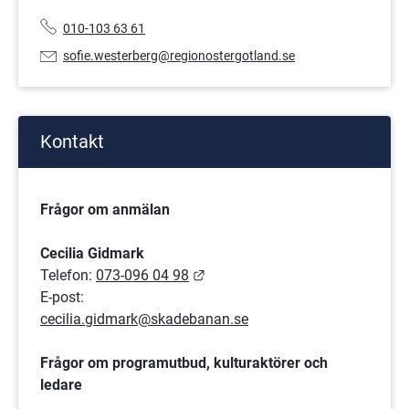
Telefonnummer:
010-103 63 61
E-
sofie.westerberg@regionostergotland.se
postadress:
Kontakt
Frågor om anmälan
Cecilia Gidmark
Länk till annan webbplats.
Telefon: 
073-096 04 98
E-post: 
cecilia.gidmark@skadebanan.se
Frågor om programutbud, kulturaktörer och 
ledare