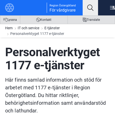
Gå till innehåll
Gå till meny
Gå till sidfot
Region Östergötland
För vårdgivare
Lyssna
Kontakt
Translate
Hem
IT och service
E-tjänster
Personalverktyget 1177 e-tjänster
Personalverktyget 
1177 e-tjänster
Här finns samlad information och stöd för 
arbetet med 1177 e‑tjänster i Region 
Östergötland. Du hittar riktlinjer, 
behörighetsinformation samt användarstöd 
och lathundar.