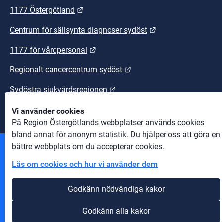
Länk till annan webbplats.
1177 Östergötland
Länk till annan we
Centrum för sällsynta diagnoser sydöst
Länk till annan webbplats.
1177 för vårdpersonal
Länk till annan webbplats
Regionalt cancercentrum sydöst
Länk till annan webbplats.
Sydöstra sjukvårdsregionen
Vi använder cookies
På Region Östergötlands webbplatser används cookies
bland annat för anonym statistik. Du hjälper oss att göra en
bättre webbplats om du accepterar cookies.
Andra webbplatser
Läs om cookies och hur vi använder dem
Information om cookies
Godkänn nödvändiga kakor
Om webbplatsen
Godkänn alla kakor