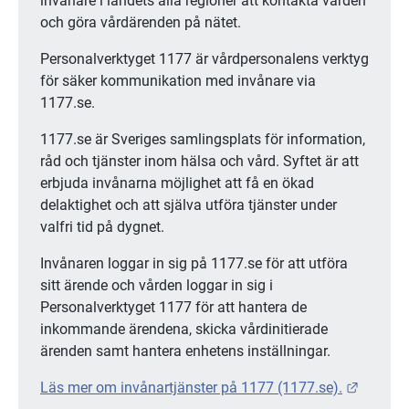
invånare i landets alla regioner att kontakta vården 
och göra vårdärenden på nätet.
Personalverktyget 1177 är vårdpersonalens verktyg 
för säker kommunikation med invånare via 
1177.se.
1177.se är Sveriges samlingsplats för information, 
råd och tjänster inom hälsa och vård. Syftet är att 
erbjuda invånarna möjlighet att få en ökad 
delaktighet och att själva utföra tjänster under 
valfri tid på dygnet.
Invånaren loggar in sig på 1177.se för att utföra 
sitt ärende och vården loggar in sig i 
Personalverktyget 1177 för att hantera de 
inkommande ärendena, skicka vårdinitierade 
ärenden samt hantera enhetens inställningar.
Länk ti
Läs mer om invånartjänster på 1177 (1177.se).