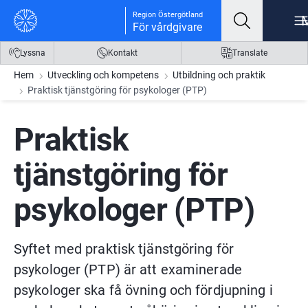
Gå till innehåll
Gå till meny
Gå till sidfot
Region Östergötland
För vårdgivare
Lyssna
Kontakt
Translate
Hem
Utveckling och kompetens
Utbildning och praktik
Praktisk tjänstgöring för psykologer (PTP)
Praktisk 
tjänstgöring för 
psykologer (PTP)
Syftet med praktisk tjänstgöring för 
psykologer (PTP) är att examinerade 
psykologer ska få övning och fördjupning i 