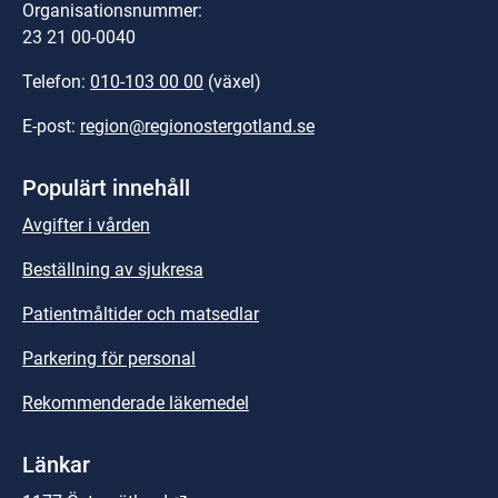
Organisationsnummer:
23 21 00-0040
Telefon: 
010-103 00 00
 (växel)
E-post: 
region@regionostergotland.se
Populärt innehåll
Avgifter i vården
Beställning av sjukresa
Patientmåltider och matsedlar
Parkering för personal
Rekommenderade läkemedel
Länkar