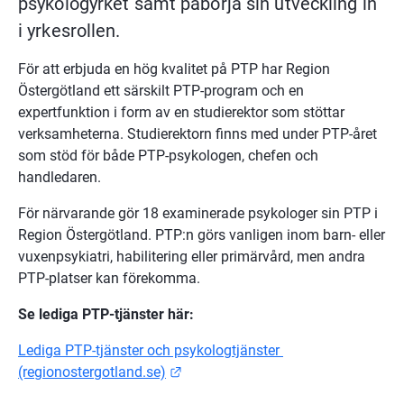
psykologyrket samt påbörja sin utveckling in 
i yrkesrollen.
För att erbjuda en hög kvalitet på PTP har Region 
Östergötland ett särskilt PTP-program och en 
expertfunktion i form av en studierektor som stöttar 
verksamheterna. Studierektorn finns med under PTP-året 
som stöd för både PTP-psykologen, chefen och 
handledaren.
För närvarande gör 18 examinerade psykologer sin PTP i 
Region Östergötland. PTP:n görs vanligen inom barn- eller 
vuxenpsykiatri, habilitering eller primärvård, men andra 
PTP-platser kan förekomma.
Se lediga PTP-tjänster här:
Lediga PTP-tjänster och psykologtjänster 
Länk till annan webbplats.
(regionostergotland.se)