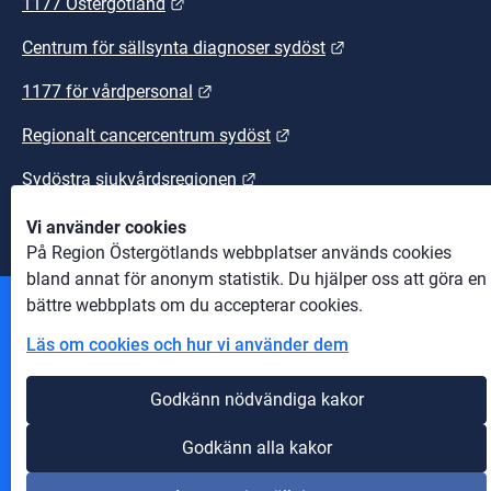
Länk till annan webbplats.
1177 Östergötland
Länk till annan we
Centrum för sällsynta diagnoser sydöst
Länk till annan webbplats.
1177 för vårdpersonal
Länk till annan webbplats
Regionalt cancercentrum sydöst
Länk till annan webbplats.
Sydöstra sjukvårdsregionen
Vi använder cookies
På Region Östergötlands webbplatser används cookies
bland annat för anonym statistik. Du hjälper oss att göra en
bättre webbplats om du accepterar cookies.
Andra webbplatser
Läs om cookies och hur vi använder dem
Information om cookies
Godkänn nödvändiga kakor
Om webbplatsen
Godkänn alla kakor
Tillgänglighet på webbplatsen