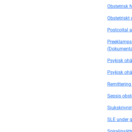
Obstetrisk
Obstetriskt u
Postcoital 
Preeklampsi 
(Dokument
Psykisk ohä
Psykisk ohä
Remittering
Sepsis obste
Sjukskrivni
SLE under g
Spiralinsätt