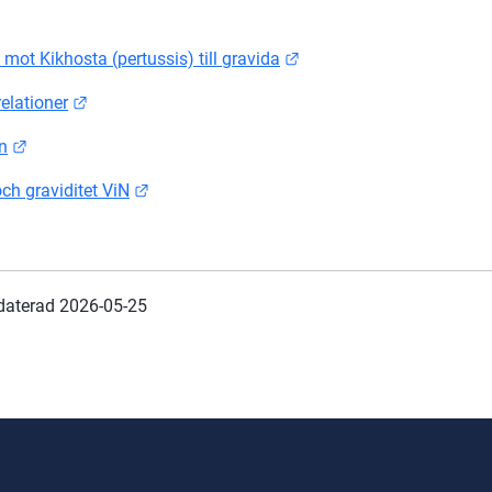
Länk till annan webbplats.
Länk till annan webbplat
mot Kikhosta (pertussis) till gravida
Länk till annan webbplats.
relationer
Länk till annan webbplats.
n
Länk till annan webbplats.
ch graviditet ViN
daterad 
2026-05-25