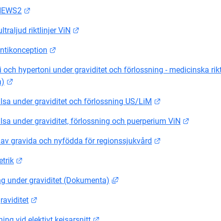
Länk till annan webbplats.
 NEWS2
Länk till annan webbplats.
ltraljud riktlinjer ViN
Länk till annan webbplats.
antikonception
och hypertoni under graviditet och förlossning - medicinska riktl
Länk till annan webbplats.
a)
Länk till annan w
lsa under graviditet och förlossning US/LiM
Länk till
lsa under graviditet, förlossning och puerperium ViN
Länk till annan w
 av gravida och nyfödda för regionssjukvård
Länk till annan webbplats.
trik
Länk till annan webbplats, öpp
ng under graviditet (Dokumenta)
Länk till annan webbplats.
raviditet
Länk till annan webbplats.
ning vid elektivt kejsarsnitt