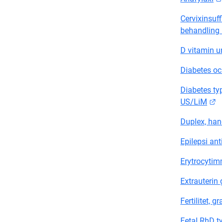
Cervixinsuff
behandling 
D vitamin un
Diabetes oc
Diabetes ty
L
US/LiM
Duplex, han
Epilepsi an
Erytrocytim
Extrauterin 
Fertilitet,
Fetal RhD t