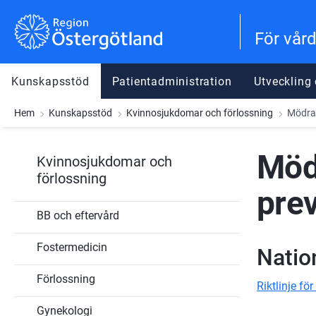
Gå till innehåll
Gå till meny
Gå till sidfot
För vår
Kunskapsstöd
Patientadministration
Utveckling
Hem
Kunskapsstöd
Kvinnosjukdomar och förlossning
Mödrah
Möd
Kvinnosjukdomar och
förlossning
pre
BB och eftervård
Fostermedicin
Nation
Förlossning
Riktlinje fö
Gynekologi