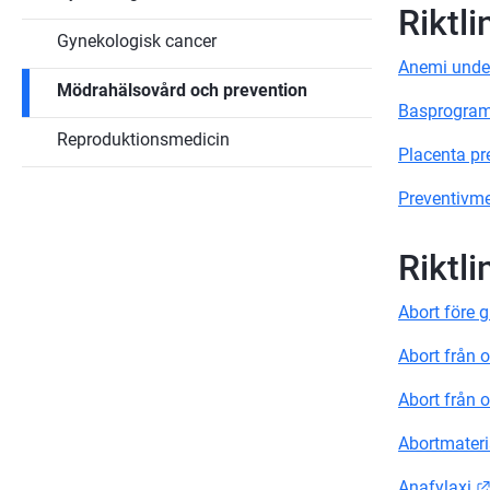
Riktl
Gynekologisk cancer
Anemi under
Mödrahälsovård och prevention
Basprogram
Reproduktionsmedicin
Placenta pr
Preventivm
Riktli
Abort före 
Abort från 
Abort från 
Abortmateri
Anafylaxi