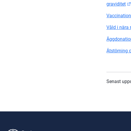
graviditet
Vaccination 
Våld i nära 
Äggdonatio
Ätstörning o
Senast upp