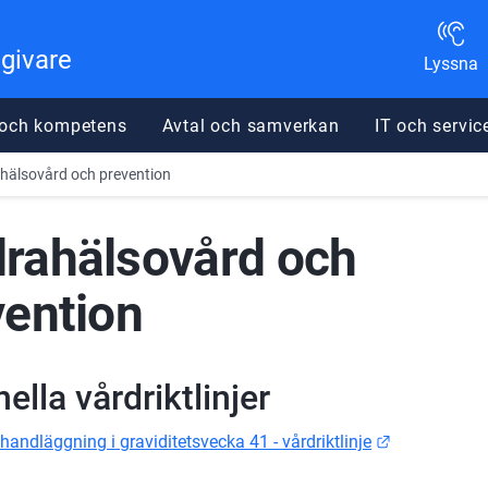
dgivare
Lyssna
 och kompetens
Avtal och samverkan
IT och servic
älsovård och prevention
rahälsovård och 
vention
ella vårdriktlinjer
Länk till an
r handläggning i graviditetsvecka 41 - vårdriktlinje