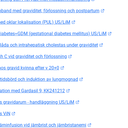
Länk till a
band med graviditet, förlossning och postpartum
Länk till annan webbplats
med oklar lokalisation (PUL) US/LiM
Länk til
diabetes=GDM (gestational diabetes mellitus) US/LiM
Länk till an
låda och intrahepatisk cholestas under graviditet
Länk till annan webbplats.
h C vid graviditet och förlossning
Länk till annan webbplats.
hos gravid kvinna efter v 20+0
Länk till annan webbpl
tidsbörd och induktion av lungmognad
Länk till annan webbplats.
ation med Gardasil 9, KK241212
Länk till annan webbpla
s gravidarum - handläggning US/LiM
Länk till annan webbplats.
s ViN
Länk till annan we
ärninfusion vid järnbrist och järnbristanemi