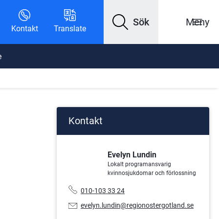
Sök
Meny
Kontakt
Translate
e
Kontakt
Evelyn Lundin
Lokalt programansvarig
kvinnosjukdomar och förlossning
Telefonnummer:
010-103 33 24
nan webbplats.
E-
evelyn.lundin@regionostergotland.se
postadress: