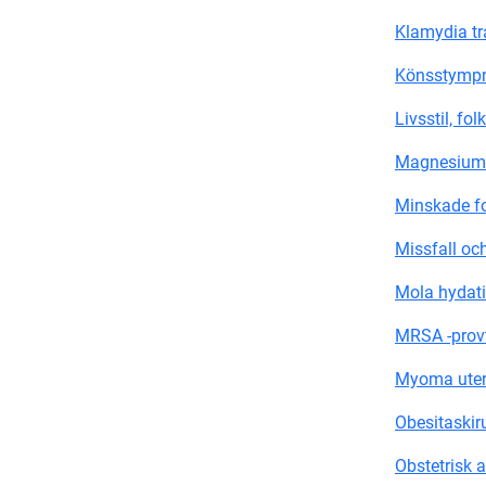
Klamydia t
Könsstymp
Livsstil, f
Magnesiumsu
Minskade fo
Missfall och
Mola hydat
MRSA -provt
Myoma uteri
Obesitaskiru
Obstetrisk 