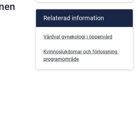
onen
Relaterad information
ts.
Vårdval gynekologi i öppenvård
ats.
Kvinnosjukdomar och förlossning 
programområde
.