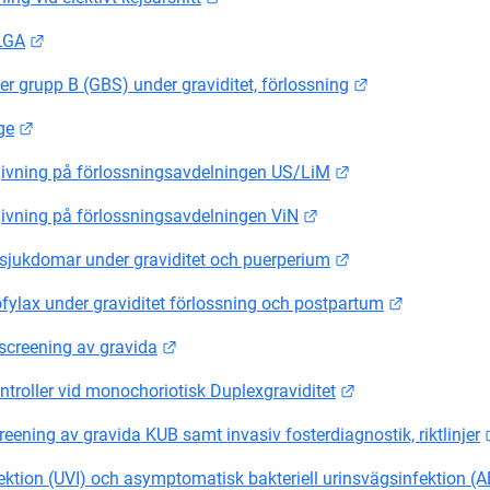
Länk till annan webbplats.
 LGA
Länk till annan
er grupp B (GBS) under graviditet, förlossning
Länk till annan webbplats.
ge
Länk till annan we
ivning på förlossningsavdelningen US/LiM
Länk till annan webbpl
ivning på förlossningsavdelningen ViN
Länk till annan we
sjukdomar under graviditet och puerperium
Länk till a
ylax under graviditet förlossning och postpartum
Länk till annan webbplats.
screening av gravida
Länk till annan w
ntroller vid monochoriotisk Duplexgraviditet
reening av gravida KUB samt invasiv fosterdiagnostik, riktlinjer
ektion (UVI) och asymptomatisk bakteriell urinsvägsinfektion (A