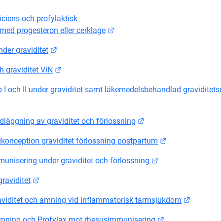
iciens och profylaktisk
Länk till annan webbplats.
med progesteron eller cerklage
Länk till annan webbplats.
der graviditet
Länk till annan webbplats.
h graviditet ViN
p I och II under graviditet samt läkemedelsbehandlad graviditets
änk till annan webbplats.
Länk till annan webbp
dläggning av graviditet och förlossning
Länk till annan
tikonception graviditet förlossning postpartum
Länk till annan w
munisering under graviditet och förlossning
Länk till annan webbplats.
graviditet
Länk til
 graviditet och amning vid inflammatorisk tarmsjukdom
Länk till annan 
ypning och Profylax mot rhesusimmunisering