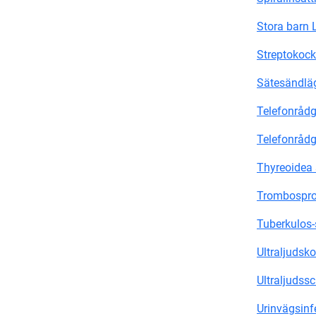
Stora barn
Streptokock
Sätesändlä
Telefonrådg
Telefonrådg
Thyreoidea 
Trombosprof
Tuberkulos-
Ultraljudsko
Ultraljudssc
Urinvägsinf