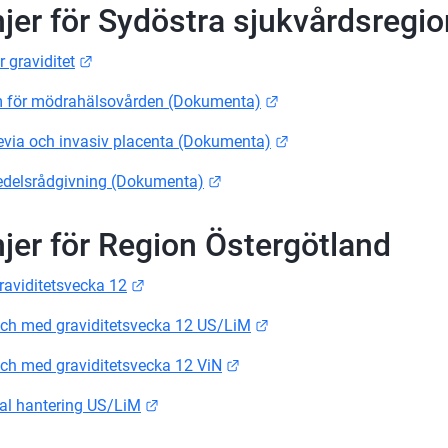
injer för Sydöstra sjukvårdsregi
Länk till annan webbplats.
 graviditet
Länk till annan webbpla
 för mödrahälsovården (Dokumenta)
Länk till annan webbpl
evia och invasiv placenta (Dokumenta)
Länk till annan webbplats.
edelsrådgivning (Dokumenta)
njer för Region Östergötland
Länk till annan webbplats.
graviditetsvecka 12
Länk till annan webbplats
och med graviditetsvecka 12 US/LiM
Länk till annan webbplats.
och med graviditetsvecka 12 ViN
Länk till annan webbplats.
al hantering US/LiM
Länk till annan webbplats.