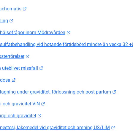
Länk till annan webbplats.
rachomatis
Länk till annan webbplats.
ning
Länk till annan webbplats.
olkhälsofrågor inom Mödravården
lfatbehandling vid hotande förtidsbörd mindre än vecka 32 +
Länk till annan webbplats.
sterrörelser
Länk till annan webbplats.
 uteblivet missfall
Länk till annan webbplats.
idosa
Länk ti
agning under graviditet, förlossning och post partum
Länk till annan webbplats.
 och graviditet ViN
Länk till annan webbplats.
rgi och graviditet
Länk til
anestesi, läkemedel vid graviditet och amning US/LiM