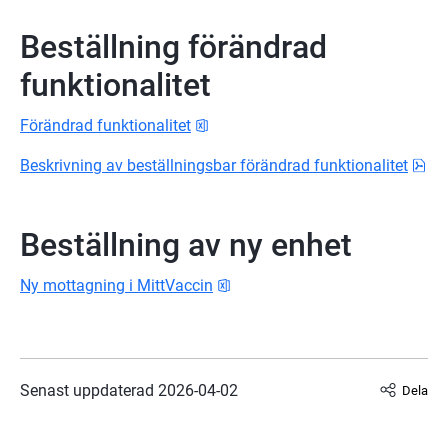
Beställning förändrad 
funktionalitet
xlsx, 10.8 kB.
Förändrad funktionalitet
pdf
Beskrivning av beställningsbar förändrad funktionalitet
Beställning av ny enhet
xlsx, 12.1 kB.
Ny mottagning i MittVaccin
Senast uppdaterad 
2026-04-02
Dela