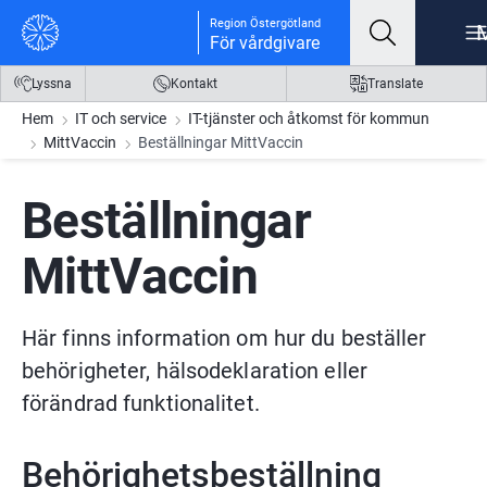
Gå till innehåll
Gå till meny
Gå till sidfot
Region Östergötland
För vårdgivare
Lyssna
Kontakt
Translate
Hem
IT och service
IT-tjänster och åtkomst för kommun
MittVaccin
Beställningar MittVaccin
Beställningar 
MittVaccin
Här finns information om hur du beställer 
behörigheter, hälsodeklaration eller 
förändrad funktionalitet.
Behörighetsbeställning