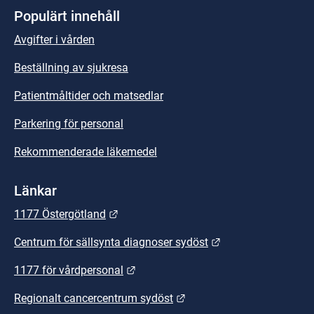
Populärt innehåll
Avgifter i vården
Beställning av sjukresa
Patientmåltider och matsedlar
Parkering för personal
Rekommenderade läkemedel
Länkar
Länk till annan webbplats.
1177 Östergötland
Länk till annan we
Centrum för sällsynta diagnoser sydöst
Länk till annan webbplats.
1177 för vårdpersonal
Länk till annan webbplats
Regionalt cancercentrum sydöst