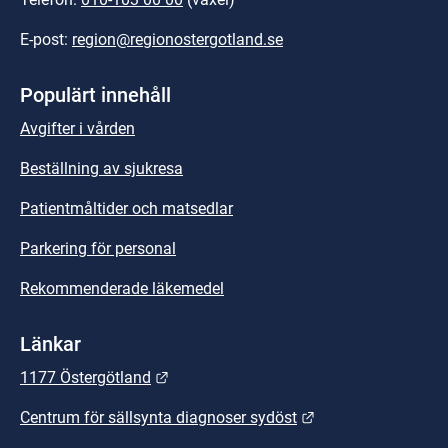
E-post: 
region@regionostergotland.se
Populärt innehåll
Avgifter i vården
Beställning av sjukresa
Patientmåltider och matsedlar
Parkering för personal
Rekommenderade läkemedel
Länkar
Länk till annan webbplats.
1177 Östergötland
Länk till annan we
Centrum för sällsynta diagnoser sydöst