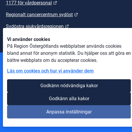
Länk till annan webbplats.
1177 för vårdpersonal
Länk till annan webbplats
Regionalt cancercentrum sydöst
Länk till annan webbplats.
Sydöstra sjukvårdsregionen
Vi använder cookies
På Region Östergötlands webbplatser används cookies
bland annat för anonym statistik. Du hjälper oss att göra en
bättre webbplats om du accepterar cookies.
Andra webbplatser
Läs om cookies och hur vi använder dem
Information om cookies
Godkänn nödvändiga kakor
Om webbplatsen
Godkänn alla kakor
Tillgänglighet på webbplatsen
Anpassa inställningar
Innehåll A-Ö