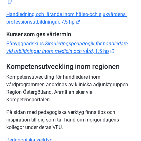
Länk till annan webbplats.
Handledning och lärande inom hälso-och sjukvårdens 
Länk till annan webbplats.
professionsutbildningar, 7,5 hp
Kurser som ges vårtermin
Påbyggnadskurs 
Simuleringspedagogik för handledare 
Länk till a
vid utbildningar inom medicin och vård
, 1.5 hp
Kompetensutveckling inom regionen
Kompetensutveckling för handledare inom 
vårdprogrammen anordnas av kliniska adjunktgruppen i 
Region Östergötland. Anmälan sker via 
Kompetensportalen.
På sidan med pedagogiska verktyg finns tips och 
inspiration till dig som tar hand om morgondagens 
kollegor under deras VFU.
Pedagogiska verktyg