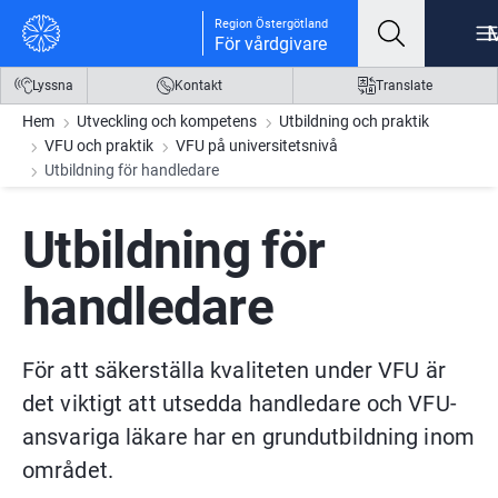
Gå till innehåll
Gå till meny
Gå till sidfot
Region Östergötland
För vårdgivare
Lyssna
Kontakt
Translate
Hem
Utveckling och kompetens
Utbildning och praktik
VFU och praktik
VFU på universitetsnivå
Utbildning för handledare
Utbildning för 
handledare
För att säkerställa kvaliteten under VFU är 
det viktigt att utsedda handledare och VFU-
ansvariga läkare har en grundutbildning inom 
området.