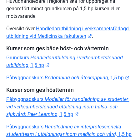
Huvudhandledare i regionen ska för uppdraget ha 
genomfört minst grundkursen på 1,5 hp-kursen eller 
motsvarande.
Översikt över 
Handledarutbildning i verksamhetsförlagd 
Länk till annan webbp
utbildning vid Medicinska fakulteten
.
Kurser som ges både höst- och vårtermin
Grundkurs 
Handledarutbildning i verksamhetsförlagd 
Länk till annan webbplats.
utbildning
, 1,5 hp
Länk
Påbyggnadskurs 
Bedömning och återkoppling,
 1,5 hp
Kurser som ges hösttermin
Påbyggnadskurs 
Modeller för handledning av studenter 
vid verksamhetsförlagd utbildning inom hälso- och 
Länk till annan webbplats.
sjukvård: Peer Learnin
g, 1,5 hp
Påbyggnadskurs 
Handledning av interprofessionella 
studentteam i utbildningar inom medicin och vård,
 1,5 hp