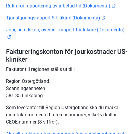
Länk til
Rutin för rapportering av arbetad tid (Dokumenta)
Länk till ann
Tjänstgöringsrapport ST-läkare (Dokumenta)
Jour, beredskap, övertid - rapport för läkare (Dokumenta)
Länk till annan webbplats.
Faktureringskonton för jourkostnader US-
kliniker
Fakturor till regionen ställs ut till:
Region Östergötland
Scanningsenheten
581 85 Linköping
Som leverantör till Region Östergötland ska du märka 
dina fakturor med ett referensnummer, vilket vi kallar 
CEOE-nummer (8 siffror).
Aktuella fakturareferensnummer (regionostergotland.se)