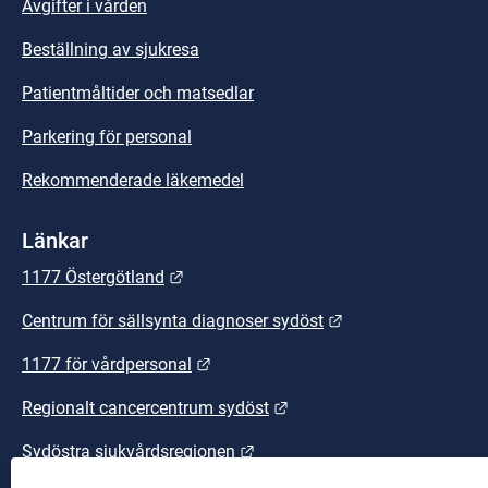
Avgifter i vården
Beställning av sjukresa
Patientmåltider och matsedlar
Parkering för personal
Rekommenderade läkemedel
Länkar
Länk till annan webbplats.
1177 Östergötland
Länk till annan we
Centrum för sällsynta diagnoser sydöst
Länk till annan webbplats.
1177 för vårdpersonal
Länk till annan webbplats
Regionalt cancercentrum sydöst
Länk till annan webbplats.
Sydöstra sjukvårdsregionen