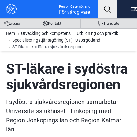
Gå till innehåll
Gå till meny
Gå till sidfot
Region Östergötland
För vårdgivare
Lyssna
Kontakt
Translate
Hem
Utveckling och kompetens
Utbildning och praktik
Specialiseringstjänstgöring (ST) i Östergötland
ST-läkare i sydöstra sjukvårdsregionen
ST-läkare i sydöstra 
sjukvårdsregionen
I sydöstra sjukvårdsregionen samarbetar 
Universitetssjukhuset i Linköping med 
Region Jönköpings län och Region Kalmar 
län.