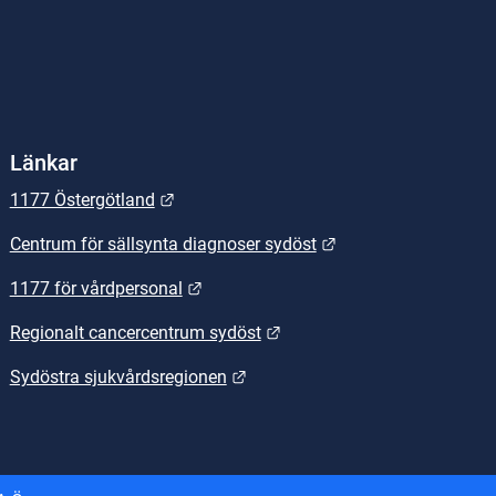
Länkar
Länk till annan webbplats.
1177 Östergötland
Länk till annan webb
Centrum för sällsynta diagnoser sydöst
Länk till annan webbplats.
1177 för vårdpersonal
Länk till annan webbplats.
Regionalt cancercentrum sydöst
Länk till annan webbplats.
Sydöstra sjukvårdsregionen