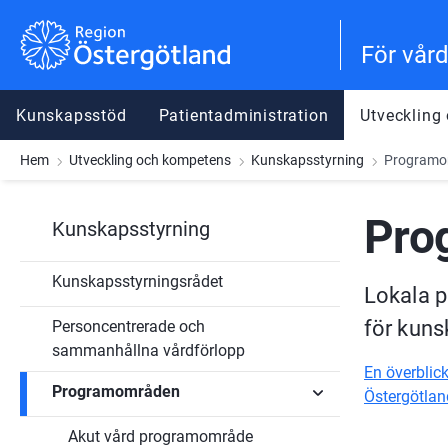
Gå till innehåll
Gå till meny
Gå till sidfot
För vår
Kunskapsstöd
Patientadministration
Utveckling
Hem
Utveckling och kompetens
Kunskapsstyrning
Programo
Pro
Kunskapsstyrning
Kunskapsstyrningsrådet
Lokala p
för kuns
Personcentrerade och
sammanhållna vårdförlopp
En överblic
Programområden
Östergötlan
Akut vård programområde
Undersidor