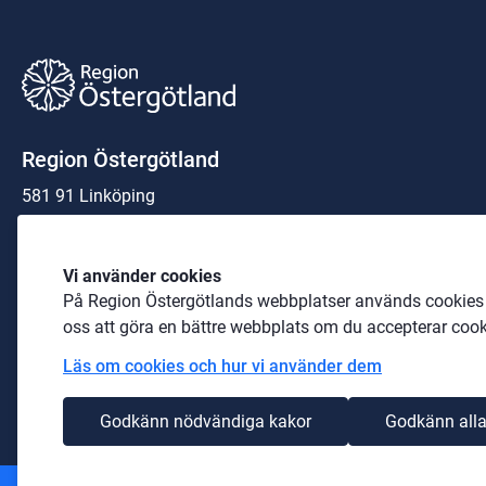
Region Östergötland
581 91 Linköping
Organisationsnummer:
23 21 00-0040
Vi använder cookies
På Region Östergötlands webbplatser används cookies b
Telefon: 
010-103 00 00
 (växel)
oss att göra en bättre webbplats om du accepterar cook
E-post: 
region@regionostergotland.se
Läs om cookies och hur vi använder dem
Godkänn nödvändiga kakor
Godkänn alla