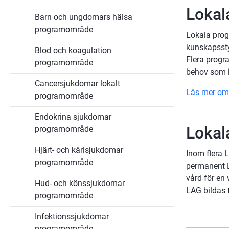
för
Lokal
Programområden
Barn och ungdomars hälsa
programområde
Lokala prog
kunskapssty
Blod och koagulation
Flera progr
programområde
behov som i
Cancersjukdomar lokalt
Läs mer om
programområde
Endokrina sjukdomar
Lokal
programområde
Hjärt- och kärlsjukdomar
Inom flera L
programområde
permanent L
vård för en 
Hud- och könssjukdomar
LAG bildas 
programområde
Infektionssjukdomar
programområde