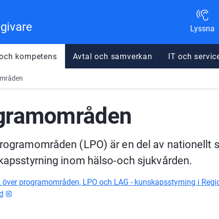
dgivare
Lyssna
 och kompetens
Avtal och samverkan
IT och servic
mråden
gramområden
rogramområden (LPO) är en del av nationellt 
kapsstyrning inom hälso-och sjukvården.
k över programområden, LPO och LAG - kunskapsstyrning i Regio
xlsx, 13.6 kB.
d