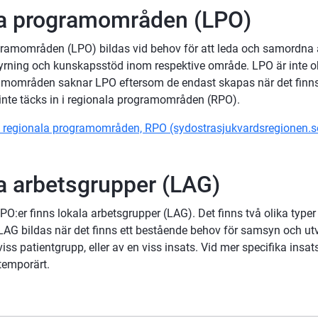
a programområden (LPO)
ramområden (LPO) bildas vid behov för att leda och samordna 
rning och kunskapsstöd inom respektive område. LPO är inte obl
amområden saknar LPO eftersom de endast skapas när det finns 
nte täcks in i regionala programområden (RPO).
 regionala programområden, RPO (sydostrasjukvardsregionen.s
a arbetsgrupper (LAG)
PO:er finns lokala arbetsgrupper (LAG). Det finns två olika typer
AG bildas när det finns ett bestående behov för samsyn och utv
viss patientgrupp, eller av en viss insats. Vid mer specifika insat
temporärt.