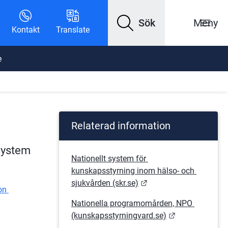
Sök
Meny
Kontakt
Translate
e
Relaterad information
system 
Nationellt system för 
kunskapsstyrning inom hälso- och 
Länk till annan webbpl
sjukvården (skr.se)
n 
Nationella programomården, NPO 
Länk till anna
(kunskapsstyrningvard.se)