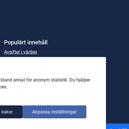
Populärt innehåll
Avgifter i vården
Beställning av sjukresa
Patientmåltider och matsedlar
land annat för anonym statistik. Du hjälper
Parkering för personal
ies.
Rekommenderade läkemedel
 kakor
Anpassa inställningar