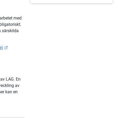
arbetet med 
igatoriskt. 
särskilda 
Länk till annan webbplats.
e)
 av LAG. En 
eckling av 
ser kan en 