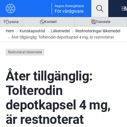
Gå till innehåll
Gå till meny
Gå till sidfot
Region Östergötland
För vårdgivare
Lyssna
Kontakt
Translate
Hem
Kunskapsstöd
Läkemedel
Restnoteringar läkemedel
Åter tillgänglig: Tolterodin depotkapsel 4 mg, är restnoterat
Restnoterat läkemedel
Åter tillgänglig: 
Tolterodin 
depotkapsel 4 mg, 
är restnoterat