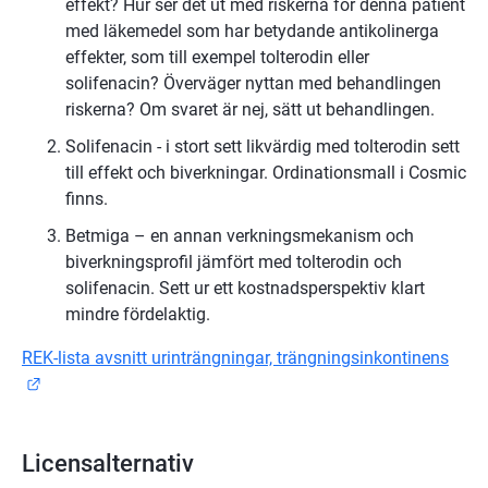
effekt? Hur ser det ut med riskerna för denna patient 
med läkemedel som har betydande antikolinerga 
effekter, som till exempel tolterodin eller 
solifenacin? Överväger nyttan med behandlingen 
riskerna? Om svaret är nej, sätt ut behandlingen.
Solifenacin - i stort sett likvärdig med tolterodin sett 
till effekt och biverkningar. Ordinationsmall i Cosmic 
finns.
Betmiga – en annan verkningsmekanism och 
biverkningsprofil jämfört med tolterodin och 
solifenacin. Sett ur ett kostnadsperspektiv klart 
mindre fördelaktig.
REK-lista avsnitt urinträngningar, trängningsinkontinens
Länk till annan webbplats.
Licensalternativ