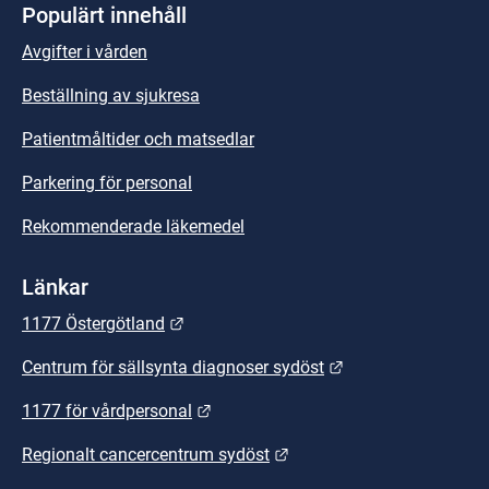
Populärt innehåll
Avgifter i vården
Beställning av sjukresa
Patientmåltider och matsedlar
Parkering för personal
Rekommenderade läkemedel
Länkar
Länk till annan webbplats.
1177 Östergötland
Länk till annan we
Centrum för sällsynta diagnoser sydöst
Länk till annan webbplats.
1177 för vårdpersonal
Länk till annan webbplats
Regionalt cancercentrum sydöst