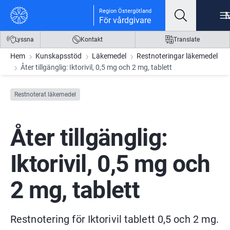
Gå till innehåll
Gå till meny
Gå till sidfot
Region Östergötland
För vårdgivare
Lyssna
Kontakt
Translate
Hem
Kunskapsstöd
Läkemedel
Restnoteringar läkemedel
Åter tillgänglig: Iktorivil, 0,5 mg och 2 mg, tablett
Restnoterat läkemedel
Åter tillgänglig: 
Iktorivil, 0,5 mg och 
2 mg, tablett
Restnotering för Iktorivil tablett 0,5 och 2 mg.