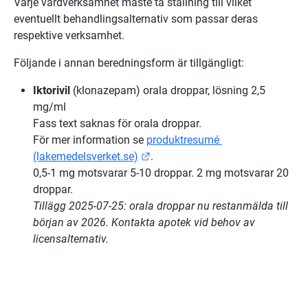
Varje vårdverksamhet måste ta ställning till vilket 
eventuellt behandlingsalternativ som passar deras 
respektive verksamhet.
Följande i annan beredningsform är tillgängligt:
Iktorivil
 (klonazepam) orala droppar, lösning 2,5 
mg/ml 
Fass text saknas för orala droppar. 
För mer information se 
produktresumé 
Länk till annan webbplats.
(lakemedelsverket.se)
.
0,5-1 mg motsvarar 5-10 droppar. 2 mg motsvarar 20 
droppar.
Tillägg 2025-07-25: orala droppar nu restanmälda till 
början av 2026. Kontakta apotek vid behov av 
licensalternativ.