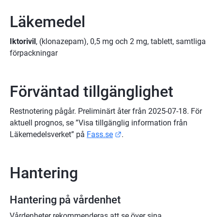
Läkemedel
Iktorivil
, (klonazepam), 0,5 mg och 2 mg, tablett, samtliga 
förpackningar
Förväntad tillgänglighet
Restnotering pågår. Preliminärt åter från 2025-07-18. För 
aktuell prognos, se ”Visa tillgänglig information från 
Länk till annan webbplats.
Läkemedelsverket” på 
Fass.se
.
Hantering
Hantering på vårdenhet
Vårdenheter rekommenderas att se över sina 