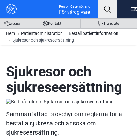
Gå till innehåll
Gå till meny
Gå till sidfot
Region Östergötland
För vårdgivare
Lyssna
Kontakt
Translate
Hem
Patientadministration
Beställ patientinformation
Sjukresor och sjukreseersättning
Sjukresor och 
sjukreseersättning
Sammanfattad broschyr om reglerna för att 
beställa sjukresa och ansöka om 
sjukreseersättning.