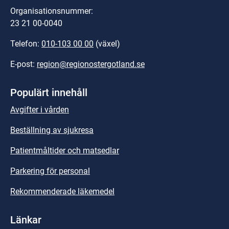
Organisationsnummer:
23 21 00-0040
Telefon: 
010-103 00 00
 (växel)
E-post: 
region@regionostergotland.se
Populärt innehåll
Avgifter i vården
Beställning av sjukresa
Patientmåltider och matsedlar
Parkering för personal
Rekommenderade läkemedel
Länkar