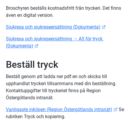
Broschyren beställs kostnadsfritt från tryckeri. Det finns 
även en digital version.
Länk till an
Sjukresa och sjukreseersättning (Dokumenta)
Sjukresa och sjukreseersättning  – A5 för tryck 
Länk till annan webbplats.
(Dokumenta)
Beställ tryck
Beställ genom att ladda ner pdf:en och skicka till 
upphandlat tryckeri tillsammans med din beställning. 
Kontaktuppgifter till tryckeriet finns på Region 
Östergötlands intranät.
Länk t
Vanligaste inköpen (Region Östergötlands intranät)
 Se 
rubriken Tryck och kopiering.