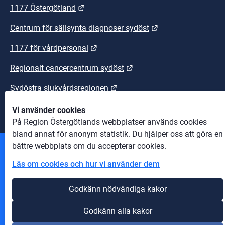
Länk till annan webbplats.
1177 Östergötland
Länk till annan we
Centrum för sällsynta diagnoser sydöst
Länk till annan webbplats.
1177 för vårdpersonal
Länk till annan webbplats
Regionalt cancercentrum sydöst
Länk till annan webbplats.
Sydöstra sjukvårdsregionen
Vi använder cookies
På Region Östergötlands webbplatser används cookies
bland annat för anonym statistik. Du hjälper oss att göra en
bättre webbplats om du accepterar cookies.
Andra webbplatser
Läs om cookies och hur vi använder dem
Information om cookies
Godkänn nödvändiga kakor
Om webbplatsen
Godkänn alla kakor