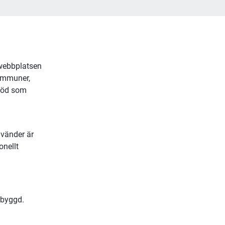
webbplatsen 
ommuner, 
töd som 
vänder är 
nellt 
pbyggd.