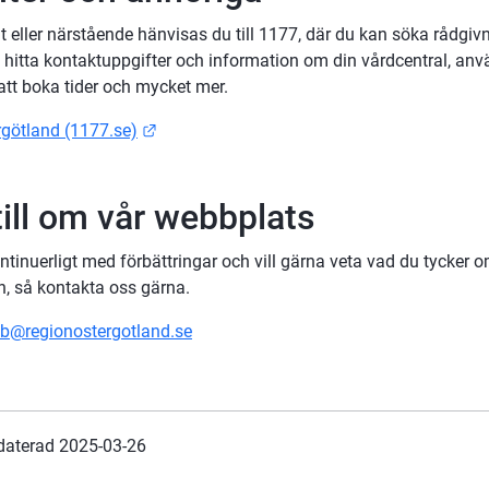
t eller närstående hänvisas du till 1177, där du kan söka rådgiv
, hitta kontaktuppgifter och information om din vårdcentral, anv
 att boka tider och mycket mer.
Länk till annan webbplats.
rgötland (1177.se)
till om vår webbplats
ntinuerligt med förbättringar och vill gärna veta vad du tycker o
, så kontakta oss gärna.
b@regionostergotland.se
daterad 
2025-03-26