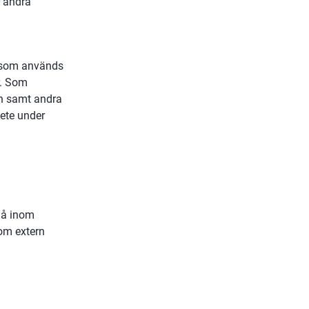
 andra 
 som används 
. Som 
ch samt andra 
ete under 
nå inom 
om extern 