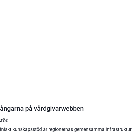
ångarna på vårdgivarwebben
stöd
kliniskt kunskapsstöd är regionernas gemensamma infrastruktur fö