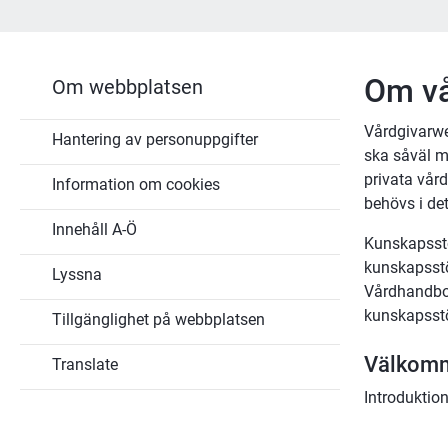
Om vå
Om webbplatsen
Vårdgivarwe
Hantering av personuppgifter
ska såväl m
privata vår
Information om cookies
behövs i de
Innehåll A-Ö
Kunskapsstöd
kunskapsstö
Lyssna
Vårdhandbok
kunskapsstö
Tillgänglighet på webbplatsen
Välkomme
Translate
Introduktio