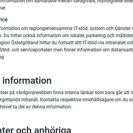
 information om samarbete mellan vårdgivare, myndigheter eller
er.
vice
nformation om regiongemensamma IT-stöd, system och tjänster
. Du hittar också information om lokaler, parkering och måltider
egion Östergötland hittar du fortsatt ditt IT-stöd via intranätet o
a Stöd- och serviceportalen men finner information om distansarb
ng.
n information
atser på vårdgivarwebben finns interna länkar som bara går att 
rgötlands intranät. Kontakta respektive innehållsägare om du s
höver ta del av denna information.
nter och anhöriga