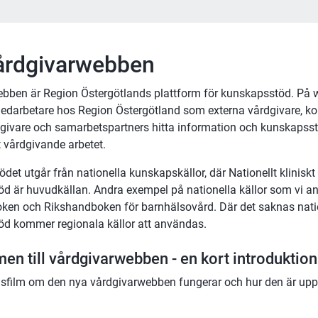
rdgivarwebben
bben är Region Östergötlands plattform för kunskapsstöd. På 
edarbetare hos Region Östergötland som externa vårdgivare, k
dgivare och samarbetspartners hitta information och kunskapss
t vårdgivande arbetet.
et utgår från nationella kunskapskällor, där Nationellt kliniskt 
d är huvudkällan. Andra exempel på nationella källor som vi an
en och Rikshandboken för barnhälsovård. Där det saknas natio
d kommer regionala källor att användas.
n till vårdgivarwebben - en kort introduktion
nsfilm om den nya vårdgivarwebben fungerar och hur den är up