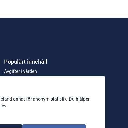
Populärt innehåll
Avgifter i vården
Beställning av sjukresa
Patientmåltider och matsedlar
land annat för anonym statistik. Du hjälper
Parkering för personal
ies.
Rekommenderade läkemedel