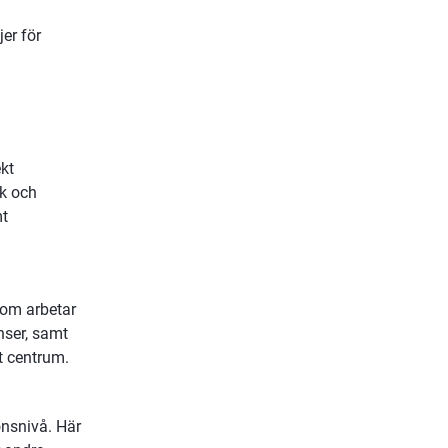
er för 
t 
k och 
t 
om arbetar 
ser, samt 
t centrum.
nsnivå. Här 