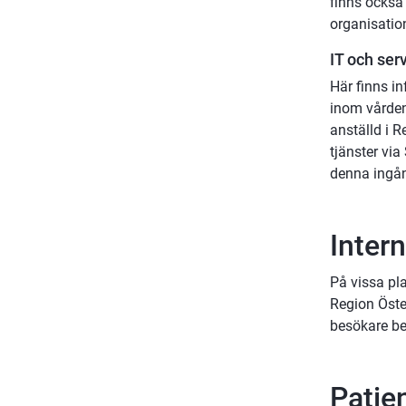
finns också
organisation
IT och ser
Här finns i
inom vården
anställd i R
tjänster vi
denna ingå
Inter
På vissa pl
Region Öste
besökare be
Patie