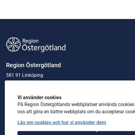
Region Östergötland
581 91 Linköping
Organisationsnummer:
23 21 00-0040
Vi använder cookies
På Region Östergötlands webbplatser används cookies b
Telefon: 
010-103 00 00
 (växel)
oss att göra en bättre webbplats om du accepterar cook
E-post: 
region@regionostergotland.se
Läs om cookies och hur vi använder dem