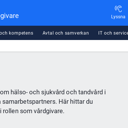
dgivare
Lyssna
 och kompetens
Avtal och samverkan
IT och servic
nom hälso- och sjukvård och tandvård i 
 samarbetspartners. Här hittar du 
i rollen som vårdgivare.