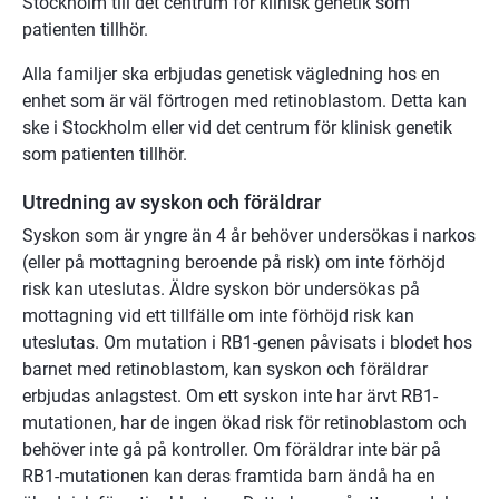
Stockholm till det centrum för klinisk genetik som
patienten tillhör.
Alla familjer ska erbjudas genetisk vägledning hos en
enhet som är väl förtrogen med retinoblastom. Detta kan
ske i Stockholm eller vid det centrum för klinisk genetik
som patienten tillhör.
Utredning av syskon och föräldrar
Syskon som är yngre än 4 år behöver undersökas i narkos
(eller på mottagning beroende på risk) om inte förhöjd
risk kan uteslutas. Äldre syskon bör undersökas på
mottagning vid ett tillfälle om inte förhöjd risk kan
uteslutas. Om mutation i RB1-genen påvisats i blodet hos
barnet med retinoblastom, kan syskon och föräldrar
erbjudas anlagstest. Om ett syskon inte har ärvt RB1-
mutationen, har de ingen ökad risk för retinoblastom och
behöver inte gå på kontroller. Om föräldrar inte bär på
RB1-mutationen kan deras framtida barn ändå ha en