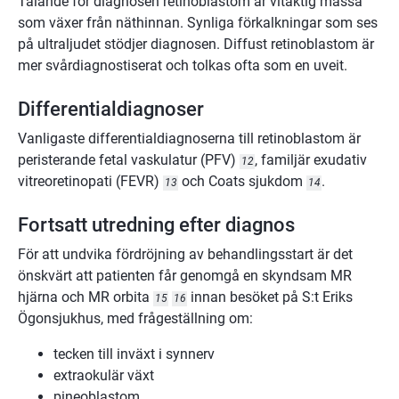
Talande för diagnosen retinoblastom är vitaktig massa
som växer från näthinnan. Synliga förkalkningar som ses
på ultraljudet stödjer diagnosen. Diffust retinoblastom är
mer svårdiagnostiserat och tolkas ofta som en uveit.
Differentialdiagnoser
Vanligaste differentialdiagnoserna till retinoblastom är
peristerande fetal vaskulatur (PFV)
, familjär exudativ
12
vitreoretinopati (FEVR)
och Coats sjukdom
.
13
14
Fortsatt utredning efter diagnos
För att undvika fördröjning av behandlingsstart är det
önskvärt att patienten får genomgå en skyndsam MR
hjärna och MR orbita
innan besöket på S:t Eriks
15
16
Ögonsjukhus, med frågeställning om:
tecken till inväxt i synnerv
extraokulär växt
pineoblastom