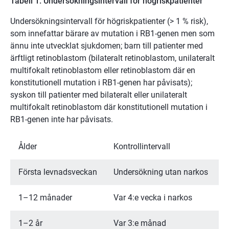
Tabell 1. Undersökningsintervall för högriskpatienter
Undersökningsintervall för högriskpatienter (> 1 % risk),
som innefattar bärare av mutation i RB1-genen men som
ännu inte utvecklat sjukdomen; barn till patienter med
ärftligt retinoblastom (bilateralt retinoblastom, unilateralt
multifokalt retinoblastom eller retinoblastom där en
konstitutionell mutation i RB1-genen har påvisats);
syskon till patienter med bilateralt eller unilateralt
multifokalt retinoblastom där konstitutionell mutation i
RB1-genen inte har påvisats.
Ålder
Kontrollintervall
Första levnadsveckan
Undersökning utan narkos
1–12 månader
Var 4:e vecka i narkos
1–2 år
Var 3:e månad