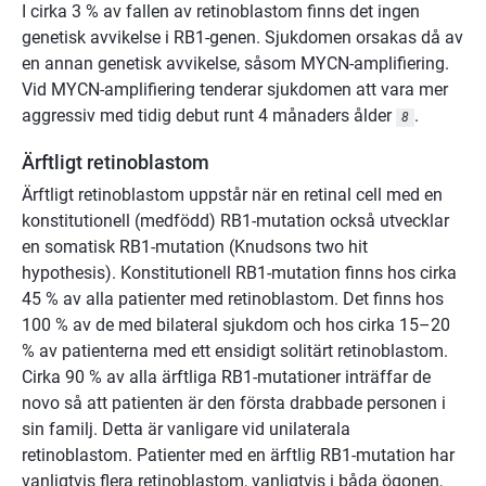
I cirka 3 % av fallen av retinoblastom finns det ingen
genetisk avvikelse i RB1-genen. Sjukdomen orsakas då av
en annan genetisk avvikelse, såsom MYCN-amplifiering.
Vid MYCN-amplifiering tenderar sjukdomen att vara mer
aggressiv med tidig debut runt 4 månaders ålder
.
8
Ärftligt retinoblastom
Ärftligt retinoblastom uppstår när en retinal cell med en
konstitutionell (medfödd) RB1-mutation också utvecklar
en somatisk RB1-mutation (Knudsons two hit
hypothesis). Konstitutionell RB1-mutation finns hos cirka
45 % av alla patienter med retinoblastom. Det finns hos
100 % av de med bilateral sjukdom och hos cirka 15–20
% av patienterna med ett ensidigt solitärt retinoblastom.
Cirka 90 % av alla ärftliga RB1-mutationer inträffar de
novo så att patienten är den första drabbade personen i
sin familj. Detta är vanligare vid unilaterala
retinoblastom. Patienter med en ärftlig RB1-mutation har
vanligtvis flera retinoblastom, vanligtvis i båda ögonen,