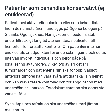
Patienter som behandlas konservativt (ej
enukleerad)
Patient med aktivt retinoblastom eller som behandlats
inom de närmsta åren handläggs på Ögononkologen på
S:t Eriks Ögonsjukhus. När sjukdomen bedöms stabil
under tillräckligt lång tid återremitteras patienten till
hemorten för fortsatta kontroller. Om patienten inte har
enukleerats är tidpunkten för undersökningarna och deras
intervall mycket individuella och beror både på
lokalisering av tumören, vilken typ av ärr det är i
tumörhärden och patientens kliniska förlopp. Väldigt
anteriora tumörer kan vara svåra att granska i sin helhet
och kan kräva tätare kontroller och förlängd period med
undersökning i narkos. Fotodokumentation ska göras vid
varje tillfälle.
Synskärpa och refraktion ska undersökas med jämna
mellanrum.