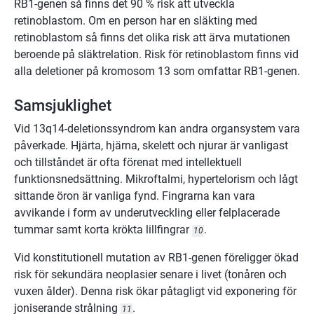
RB1-genen så finns det 90 % risk att utveckla
retinoblastom. Om en person har en släkting med
retinoblastom så finns det olika risk att ärva mutationen
beroende på släktrelation. Risk för retinoblastom finns vid
alla deletioner på kromosom 13 som omfattar RB1-genen.
Samsjuklighet
Vid 13q14-deletionssyndrom kan andra organsystem vara
påverkade. Hjärta, hjärna, skelett och njurar är vanligast
och tillståndet är ofta förenat med intellektuell
funktionsnedsättning. Mikroftalmi, hypertelorism och lågt
sittande öron är vanliga fynd. Fingrarna kan vara
avvikande i form av underutveckling eller felplacerade
tummar samt korta krökta lillfingrar
.
10
Vid konstitutionell mutation av RB1-genen föreligger ökad
risk för sekundära neoplasier senare i livet (tonåren och
vuxen ålder). Denna risk ökar påtagligt vid exponering för
joniserande strålning
.
11