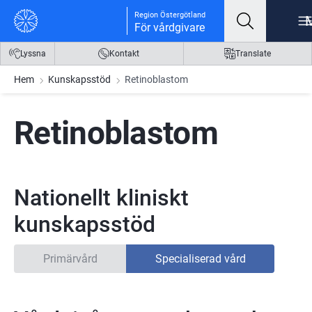
Gå till innehåll
Gå till meny
Gå till sidfot
Region Östergötland
För vårdgivare
Lyssna
Kontakt
Translate
Hem
Kunskapsstöd
Retinoblastom
Retinoblastom
Nationellt kliniskt
kunskapsstöd
Primärvård
Specialiserad vård