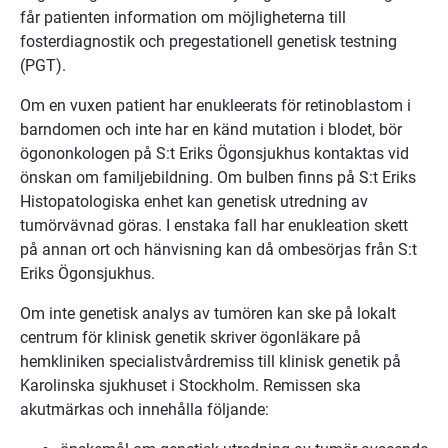
får patienten information om möjligheterna till
fosterdiagnostik och pregestationell genetisk testning
(PGT).
Om en vuxen patient har enukleerats för retinoblastom i
barndomen och inte har en känd mutation i blodet, bör
ögononkologen på S:t Eriks Ögonsjukhus kontaktas vid
önskan om familjebildning. Om bulben finns på S:t Eriks
Histopatologiska enhet kan genetisk utredning av
tumörvävnad göras. I enstaka fall har enukleation skett
på annan ort och hänvisning kan då ombesörjas från S:t
Eriks Ögonsjukhus.
Om inte genetisk analys av tumören kan ske på lokalt
centrum för klinisk genetik skriver ögonläkare på
hemkliniken specialistvårdremiss till klinisk genetik på
Karolinska sjukhuset i Stockholm. Remissen ska
akutmärkas och innehålla följande: