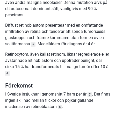
även andra maligna neoplasier. Denna mutation ärvs på
ett autosomalt dominant sätt, vanligtvis med 90 %
penetrans.
Diffust retinoblastom presenterar med en omfattande
infiltration av retina och tenderar att sprida tumörseeds i
glaskroppen och främre kammaren utan formen av en
solitär massa
. Medelåldern för diagnos är 4 år.
3
Retinocytom, även kallat retinom, liknar regredierade eller
avstannade retinoblastom och uppträder benignt, där
cirka 15 % har transformerats till malign tumör efter 10 år
.
4
Förekomst
I Sverige insjuknar i genomsnitt 7 barn per år
. Det finns
5
ingen skillnad mellan flickor och pojkar gällande
incidensen av retinoblastom
.
6