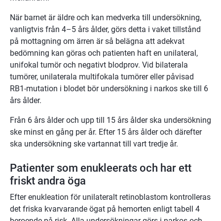
När barnet är äldre och kan medverka till undersökning,
vanligtvis från 4–5 års ålder, görs detta i vaket tillstånd
på mottagning om ärren är så belägna att adekvat
bedömning kan göras och patienten haft en unilateral,
unifokal tumör och negativt blodprov. Vid bilaterala
tumörer, unilaterala multifokala tumörer eller påvisad
RB1-mutation i blodet bör undersökning i narkos ske till 6
års ålder.
Från 6 års ålder och upp till 15 års ålder ska undersökning
ske minst en gång per år. Efter 15 års ålder och därefter
ska undersökning ske vartannat till vart tredje år.
Patienter som enukleerats och har ett
friskt andra öga
Efter enukleation för unilateralt retinoblastom kontrolleras
det friska kvarvarande ögat på hemorten enligt tabell 4
beroende på risk. Alla undersökningar görs i narkos och