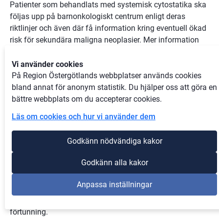
Patienter som behandlats med systemisk cytostatika ska
följas upp på barnonkologiskt centrum enligt deras
riktlinjer och även där få information kring eventuell ökad
risk för sekundära maligna neoplasier. Mer information
finns i
Nationellt vårdprogram långtidsuppföljning efter
barncancer - RCC Kunskapsbanken på regionalt
Vi använder cookies
cancercentrums webbplats
.
På Region Östergötlands webbplatser används cookies
bland annat för anonym statistik. Du hjälper oss att göra en
bättre webbplats om du accepterar cookies.
Komplikationer
Läs om cookies och hur vi använder dem
Komplikationer vid laserterapi är irisbrännskador med
Godkänn nödvändiga kakor
bakre synekier och linsgrumlingar. Vitreoretinal traktion,
glaskroppsblödningar och skleral perforation kan också
Godkänn alla kakor
förekomma.
Anpassa inställningar
Komplikationer vid kryoterapi innefattar
glaskroppsblödning, näthinneavlossning samt skleral
förtunning.