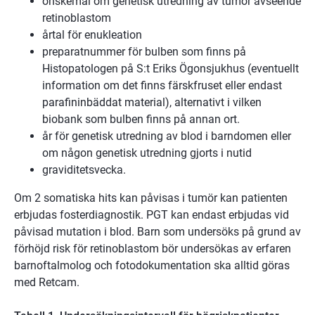
önskemål om genetisk utredning av tumör avseende
retinoblastom
årtal för enukleation
preparatnummer för bulben som finns på
Histopatologen på S:t Eriks Ögonsjukhus (eventuellt
information om det finns färskfruset eller endast
parafininbäddat material), alternativt i vilken
biobank som bulben finns på annan ort.
år för genetisk utredning av blod i barndomen eller
om någon genetisk utredning gjorts i nutid
graviditetsvecka.
Om 2 somatiska hits kan påvisas i tumör kan patienten
erbjudas fosterdiagnostik. PGT kan endast erbjudas vid
påvisad mutation i blod. Barn som undersöks på grund av
förhöjd risk för retinoblastom bör undersökas av erfaren
barnoftalmolog och fotodokumentation ska alltid göras
med Retcam.