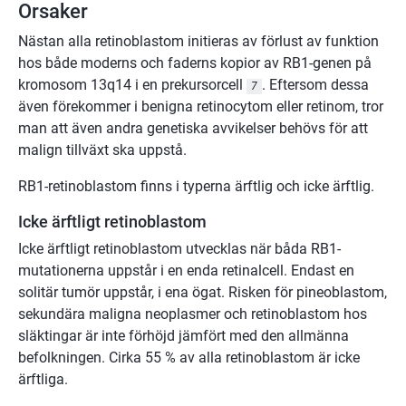
Orsaker
Nästan alla retinoblastom initieras av förlust av funktion
hos både moderns och faderns kopior av RB1-genen på
kromosom 13q14 i en prekursorcell
. Eftersom dessa
7
även förekommer i benigna retinocytom eller retinom, tror
man att även andra genetiska avvikelser behövs för att
malign tillväxt ska uppstå.
RB1-retinoblastom finns i typerna ärftlig och icke ärftlig.
Icke ärftligt retinoblastom
Icke ärftligt retinoblastom utvecklas när båda RB1-
mutationerna uppstår i en enda retinalcell. Endast en
solitär tumör uppstår, i ena ögat. Risken för pineoblastom,
sekundära maligna neoplasmer och retinoblastom hos
släktingar är inte förhöjd jämfört med den allmänna
befolkningen. Cirka 55 % av alla retinoblastom är icke
ärftliga.