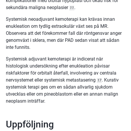
komplikationer med orbital hypoplasi och ökad risk för
sekundära maligna neoplasier
.
11
Systemisk neoadjuvant kemoterapi kan krävas innan
enukleation om tydlig extraokulär växt ses på MR.
Observera att det förekommer fall där röntgensvar anger
genomväxt i sklera, men där PAD sedan visat att sådan
inte funnits.
Systemisk adjuvant kemoterapi är indicerat när
histologisk undersökning efter enukleation påvisar
riskfaktorer för orbitalt återfall, involvering av centrala
nervsystemet eller systemisk metastasering
. Kurativ
17
systemisk terapi ges om en sådan allvarlig sjukdom
utvecklas eller om pineoblastom eller en annan malign
neoplasm inträffar.
Uppföljning