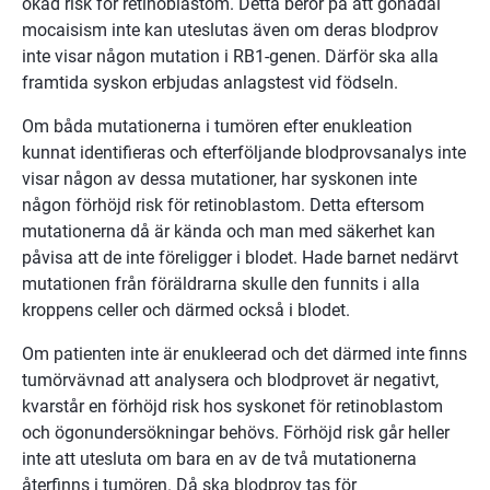
ökad risk för retinoblastom. Detta beror på att gonadal
mocaisism inte kan uteslutas även om deras blodprov
inte visar någon mutation i RB1-genen. Därför ska alla
framtida syskon erbjudas anlagstest vid födseln.
Om båda mutationerna i tumören efter enukleation
kunnat identifieras och efterföljande blodprovsanalys inte
visar någon av dessa mutationer, har syskonen inte
någon förhöjd risk för retinoblastom. Detta eftersom
mutationerna då är kända och man med säkerhet kan
påvisa att de inte föreligger i blodet. Hade barnet nedärvt
mutationen från föräldrarna skulle den funnits i alla
kroppens celler och därmed också i blodet.
Om patienten inte är enukleerad och det därmed inte finns
tumörvävnad att analysera och blodprovet är negativt,
kvarstår en förhöjd risk hos syskonet för retinoblastom
och ögonundersökningar behövs. Förhöjd risk går heller
inte att utesluta om bara en av de två mutationerna
återfinns i tumören. Då ska blodprov tas för