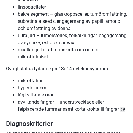
linsopaciteter
bakre segment – glaskroppsceller, tumöromfattning,
subretinala seeds, engagemang av papill, amotio
och omfattning av denna
ultraljud – tumörstorlek, förkalkningar, engagemang
av synnerv, extraokulär växt
axiallängd för att uppskatta om ögat är
mikroftalmiskt.
Övrigt status tydande på 13q14-deletionsyndrom:
mikroftalmi
hypertelorism
lågt sittande öron
avvikande fingrar – underutvecklade eller
felplacerade tummar samt korta krökta lillfingrar
.
10
Diagnoskriterier