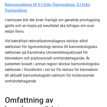
Remissunderlag till S:t Eriks Ögonsjukhus, S:t Eriks
Ögonsjukhus
I remissen bör det även framgå om genetisk provtagning
gjorts och en kopia på resultatet ska bifogas om svar
redan finns.
Vid bekräftad retinoblastomdiagnos skickar alltid
sektionen för ögononkologi remiss till barnonkologiska
sektionen på Karolinska Universitetssjukhuset för
kännedom och psykosocialt omhändertagande. Är
patienten bosatt i annan region skickar barnonkologiska
sektionen i Stockholm i sin tur för remiss för kännedom
till aktuellt barnonkologiskt centrum för motsvarande
omhändertagande.
Omfattning av