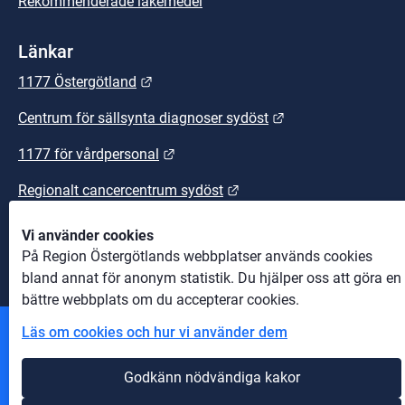
Rekommenderade läkemedel
Länkar
Länk till annan webbplats.
1177 Östergötland
Länk till annan we
Centrum för sällsynta diagnoser sydöst
Länk till annan webbplats.
1177 för vårdpersonal
Länk till annan webbplats
Regionalt cancercentrum sydöst
Länk till annan webbplats.
Sydöstra sjukvårdsregionen
Vi använder cookies
På Region Östergötlands webbplatser används cookies
bland annat för anonym statistik. Du hjälper oss att göra en
bättre webbplats om du accepterar cookies.
Läs om cookies och hur vi använder dem
Andra webbplatser
Godkänn nödvändiga kakor
Information om cookies