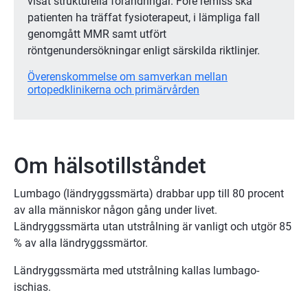
visat strukturella förändringar. Före remiss ska
patienten ha träffat fysioterapeut, i lämpliga fall
genomgått MMR samt utfört
röntgenundersökningar enligt särskilda riktlinjer.
Överenskommelse om samverkan mellan
ortopedklinikerna och primärvården
Om hälsotillståndet
Lumbago (ländryggssmärta) drabbar upp till 80 procent
av alla människor någon gång under livet.
Ländryggssmärta utan utstrålning är vanligt och utgör 85
% av alla ländryggssmärtor.
Ländryggssmärta med utstrålning kallas lumbago-
ischias.