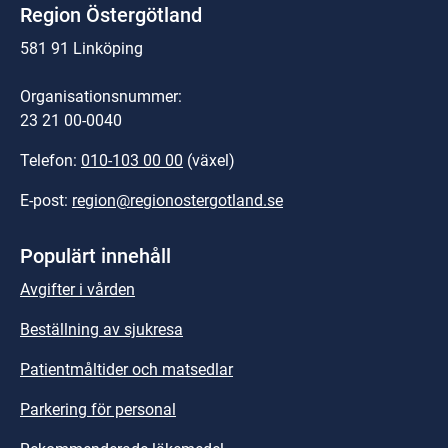
Region Östergötland
581 91 Linköping
Organisationsnummer:
23 21 00-0040
Telefon: 
010-103 00 00
 (växel)
E-post: 
region@regionostergotland.se
Populärt innehåll
Avgifter i vården
Beställning av sjukresa
Patientmåltider och matsedlar
Parkering för personal