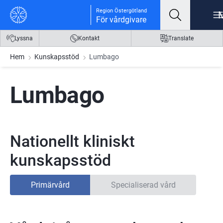
Gå till innehåll
Gå till meny
Gå till sidfot
Region Östergötland
För vårdgivare
Lyssna
Kontakt
Translate
Hem
Kunskapsstöd
Lumbago
Lumbago
Nationellt kliniskt
kunskapsstöd
Primärvård
Specialiserad vård