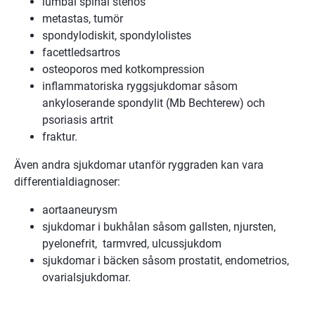
lumbal spinal stenos
metastas, tumör
spondylodiskit, spondylolistes
facettledsartros
osteoporos med kotkompression
inflammatoriska ryggsjukdomar såsom
ankyloserande spondylit (Mb Bechterew) och
psoriasis artrit
fraktur.
Även andra sjukdomar utanför ryggraden kan vara
differentialdiagnoser:
aortaaneurysm
sjukdomar i bukhålan såsom gallsten, njursten,
pyelonefrit, tarmvred, ulcussjukdom
sjukdomar i bäcken såsom prostatit, endometrios,
ovarialsjukdomar.