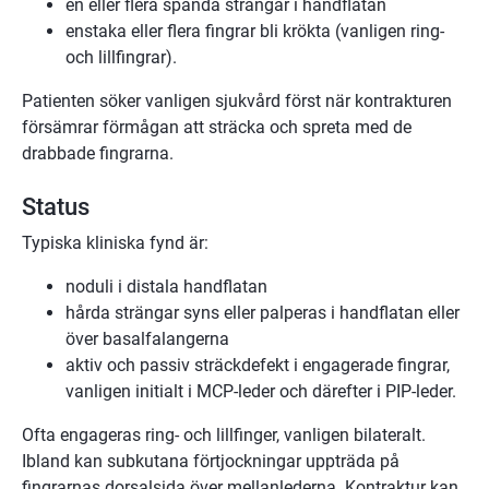
en eller flera spända strängar i handflatan
enstaka eller flera fingrar bli krökta (vanligen ring-
och lillfingrar).
Patienten söker vanligen sjukvård först när kontrakturen
försämrar förmågan att sträcka och spreta med de
drabbade fingrarna.
Status
Typiska kliniska fynd är:
noduli i distala handflatan
hårda strängar syns eller palperas i handflatan eller
över basalfalangerna
aktiv och passiv sträckdefekt i engagerade fingrar,
vanligen initialt i MCP-leder och därefter i PIP-leder.
Ofta engageras ring- och lillfinger, vanligen bilateralt.
Ibland kan subkutana förtjockningar uppträda på
fingrarnas dorsalsida över mellanlederna. Kontraktur kan