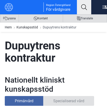
Gå till innehåll
Gå till meny
Gå till sidfot
Region Östergötland
För vårdgivare
Lyssna
Kontakt
Translate
Hem
Kunskapsstöd
Dupuytrens kontraktur
Dupuytrens 
kontraktur
Nationellt kliniskt
kunskapsstöd
Primärvård
Specialiserad vård