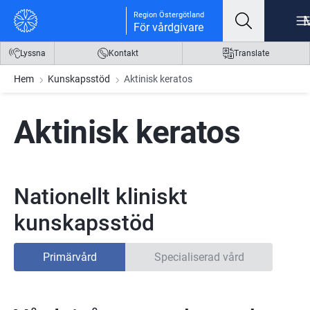
Gå till innehåll
Gå till meny
Gå till sidfot
Region Östergötland
För vårdgivare
Lyssna
Kontakt
Translate
Hem
Kunskapsstöd
Aktinisk keratos
Aktinisk keratos
Nationellt kliniskt
kunskapsstöd
Primärvård
Specialiserad vård