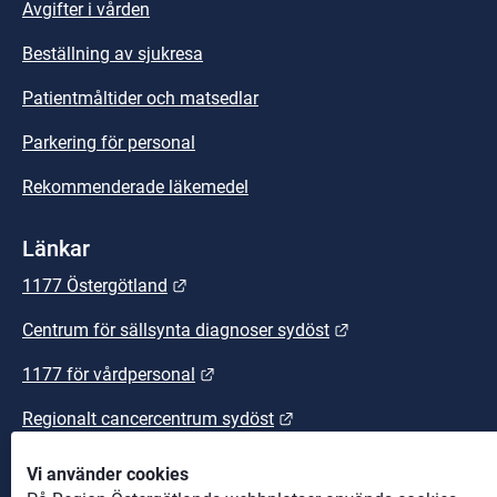
Avgifter i vården
Beställning av sjukresa
Patientmåltider och matsedlar
Parkering för personal
Rekommenderade läkemedel
Länkar
Länk till annan webbplats.
1177 Östergötland
Länk till annan we
Centrum för sällsynta diagnoser sydöst
Länk till annan webbplats.
1177 för vårdpersonal
Länk till annan webbplats
Regionalt cancercentrum sydöst
Länk till annan webbplats.
Sydöstra sjukvårdsregionen
Vi använder cookies