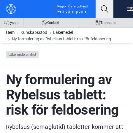
Gå till innehåll
Gå till meny
Gå till sidfot
Region Östergötland
För vårdgivare
Lyssna
Kontakt
Translate
Hem
Kunskapsstöd
Läkemedel
Ny formulering av Rybelsus tablett: risk för feldosering
Läkemedelsnyhet
Ny formulering av 
Rybelsus tablett: 
risk för feldosering
Rybelsus (semaglutid) tabletter kommer att 