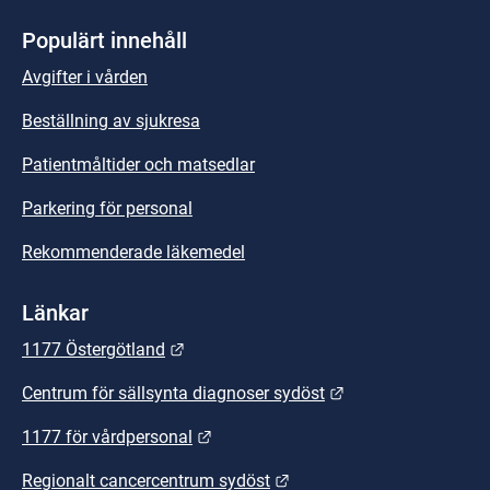
Populärt innehåll
Avgifter i vården
Beställning av sjukresa
Patientmåltider och matsedlar
Parkering för personal
Rekommenderade läkemedel
Länkar
Länk till annan webbplats.
1177 Östergötland
Länk till annan we
Centrum för sällsynta diagnoser sydöst
Länk till annan webbplats.
1177 för vårdpersonal
Länk till annan webbplats
Regionalt cancercentrum sydöst