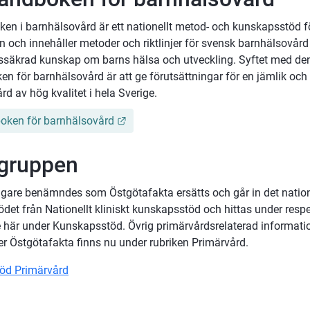
en i barnhälsovård är ett nationellt metod- och kunskapsstöd fö
 och innehåller metoder och riktlinjer för svensk barnhälsovård 
tssäkrad kunskap om barns hälsa och utveckling. Syftet med den 
n för barnhälsovård är att ge förutsättningar för en jämlik och r
d av hög kvalitet i hela Sverige.
Länk till annan webbplats.
oken för barnhälsovård
gruppen
igare benämndes som Östgötafakta ersätts och går in det nation
et från Nationellt kliniskt kunskapsstöd och hittas under respek
här under Kunskapsstöd. Övrig primärvårdsrelaterad informati
er Östgötafakta finns nu under rubriken Primärvård.
öd Primärvård