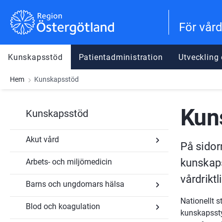
Gå till innehåll
Gå till meny
Gå till sidfot
För vår
Kunskapsstöd
Patientadministration
Utveckling
Hem
Kunskapsstöd
Kun
Kunskapsstöd
Akut vård
På sidor
kunskaps
Arbets- och miljömedicin
Undersidor
för
vårdriktl
Akut
Barns och ungdomars hälsa
vård
Nationellt 
Blod och koagulation
Undersidor
kunskapssty
för