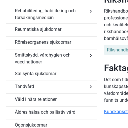
och
transplantation
Rehabilitering, habilitering och
Rikshandbok
försäkringsmedicin
professionen
Undersidor
och kvalite
Reumatiska sjukdomar
för
rikshandboke
Rehabilitering,
habilitering
barnhälsovår
Rörelseorganens sjukdomar
och
försäkringsmedicin
Rikshandb
Smittskydd, vårdhygien och
vaccinationer
Fakta
Undersidor
Sällsynta sjukdomar
för
Smittskydd,
Det som tid
vårdhygien
Tandvård
kunskapsstöd
och
vaccinationer
vårdområde 
Våld i nära relationer
funnits und
Undersidor
för
Tandvård
Kunskapsst
Äldres hälsa och palliativ vård
Ögonsjukdomar