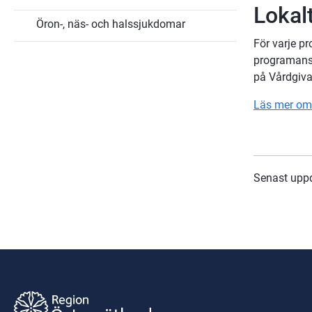
Lokal
Öron-, näs- och halssjukdomar
För varje p
programansv
på Vårdgiva
Läs mer om
Senast upp