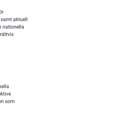
r 
samt aktuell 
nationella 
ättvis 
ella 
tive 
on som 