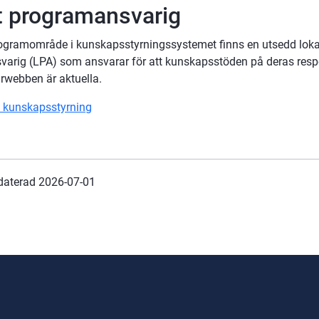
t programansvarig
rogramområde i kunskapsstyrningssystemet finns en utsedd lokal
arig (LPA) som ansvarar för att kunskapsstöden på deras respe
rwebben är aktuella.
 kunskapsstyrning
daterad 
2026-07-01