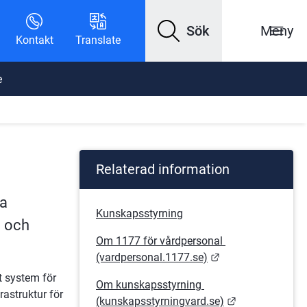
Sök
Meny
Kontakt
Translate
e
Relaterad information
a 
Kunskapsstyrning
 och 
Om 1177 för vårdpersonal 
Länk till annan w
(vardpersonal.1177.se)
 system för 
Om kunskapsstyrning 
struktur för 
Länk till anna
(kunskapsstyrningvard.se)