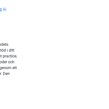
pdf, 929.9 kB.
bb
dets 
d i ditt 
practice, 
oder och 
genom ett 
. Den 