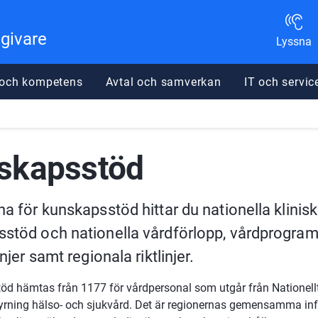
dgivare
Lyssna
 och kompetens
Avtal och samverkan
IT och servic
skapsstöd
na för kunskapsstöd hittar du nationella klinisk
stöd och nationella vårdförlopp, vårdprogram
injer samt regionala riktlinjer.
stöd hämtas från 1177 för vårdpersonal som utgår från Nationellt
rning hälso- och sjukvård. Det är regionernas gemensamma infra