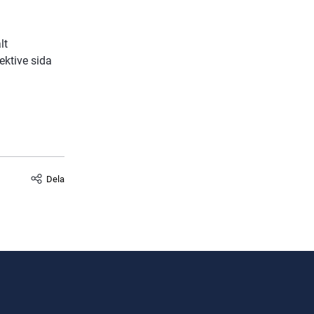
t 
ktive sida 
Dela