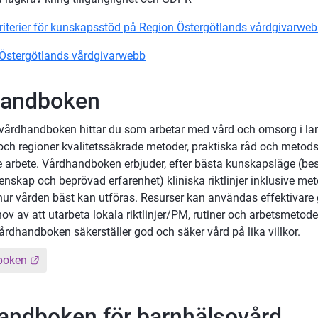
riterier för kunskapsstöd på Region Östergötlands vårdgivarwe
Östergötlands vårdgivarwebb
handboken
a vårdhandboken hittar du som arbetar med vård och omsorg i lan
h regioner kvalitetssäkrade metoder, praktiska råd och metodstö
 arbete. Vårdhandboken erbjuder, efter bästa kunskapsläge (best 
enskap och beprövad erfarenhet) kliniska riktlinjer inklusive met
 hur vården bäst kan utföras. Resurser kan användas effektivare 
v av att utarbeta lokala riktlinjer/PM, rutiner och arbetsmetoder
årdhandboken säkerställer god och säker vård på lika villkor.
Länk till annan webbplats.
boken
andboken för barnhälsovård