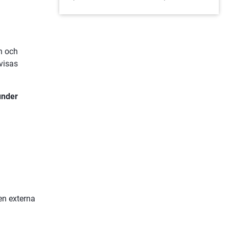
 och 
isas 
nder 
n externa 