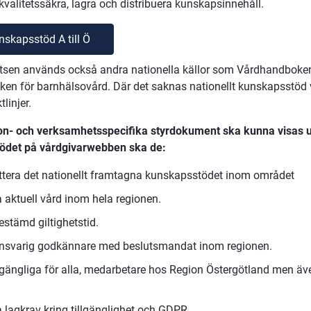
 kvalitetssäkra, lagra och distribuera kunskapsinnehåll.
nskapsstöd A till Ö
sen används också andra nationella källor som Vårdhandboken
en för barnhälsovård. Där det saknas nationellt kunskapsstöd v
tlinjer.
ion- och verksamhetsspecifika styrdokument ska kunna visas u
ödet på vårdgivarwebben ska de:
tera det nationellt framtagna kunskapsstödet inom området
 aktuell vård inom hela regionen.
estämd giltighetstid.
nsvarig godkännare med beslutsmandat inom regionen.
llgängliga för alla, medarbetare hos Region Östergötland men äve
a lagkrav kring tillgänglighet och GDPR