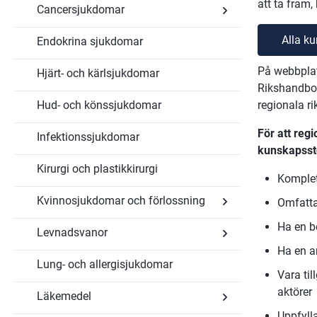
Barns
att ta fram,
Cancersjukdomar
Undersidor
och
för
ungdomars
Blod
hälsa
Alla ku
Endokrina sjukdomar
Undersidor
och
för
koagulation
Cancersjukdomar
På webbplat
Hjärt- och kärlsjukdomar
Rikshandbok
Hud- och könssjukdomar
regionala rik
För att reg
Infektionssjukdomar
kunskapsst
Kirurgi och plastikkirurgi
Komplet
Kvinnosjukdomar och förlossning
Omfatta
Ha en b
Levnadsvanor
Undersidor
för
Ha en a
Kvinnosjukdomar
Lung- och allergisjukdomar
Undersidor
och
Vara ti
för
förlossning
Levnadsvanor
aktörer
Läkemedel
Uppfyll