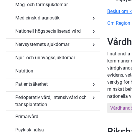
Mag- och tarmsjukdomar
Undersidor
för
Beslut om k
Läkemedel
Medicinsk diagnostik
Om Region 
Nationell högspecialiserad vård
Undersidor
för
Vård
Medicinsk
Nervsystemets sjukdomar
Undersidor
diagnostik
för
I nationell
Nationell
Njur- och urinvägssjukdomar
Undersidor
högspecialiserad
kommuner oc
för
vård
vårdgivande
Nervsystemets
Nutrition
sjukdomar
evidens, vet
verktyg för
Patientsäkerhet
minskat beho
nationella v
Perioperativ vård, intensivvård och
Undersidor
för
transplantation
Patientsäkerhet
Vårdhand
Undersidor
Primärvård
för
Perioperativ
vård,
Riksh
Psykisk hälsa
intensivvård