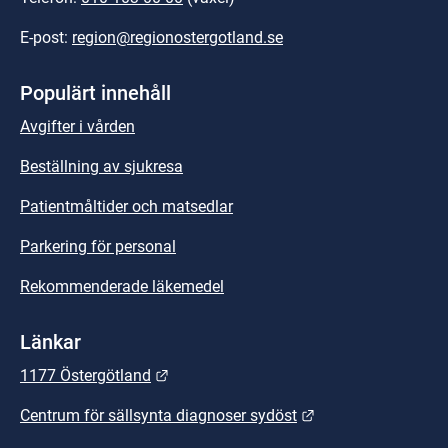
E-post: 
region@regionostergotland.se
Populärt innehåll
Avgifter i vården
Beställning av sjukresa
Patientmåltider och matsedlar
Parkering för personal
Rekommenderade läkemedel
Länkar
Länk till annan webbplats.
1177 Östergötland
Länk till annan we
Centrum för sällsynta diagnoser sydöst