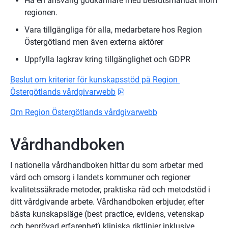
Ha en ansvarig godkännare med beslutsmandat inom 
regionen.
Vara tillgängliga för alla, medarbetare hos Region 
Östergötland men även externa aktörer
Uppfylla lagkrav kring tillgänglighet och GDPR
Beslut om kriterier för kunskapsstöd på Region 
pdf, 929.9 kB.
Östergötlands vårdgivarwebb
Om Region Östergötlands vårdgivarwebb
Vårdhandboken
I nationella vårdhandboken hittar du som arbetar med 
vård och omsorg i landets kommuner och regioner 
kvalitetssäkrade metoder, praktiska råd och metodstöd i 
ditt vårdgivande arbete. Vårdhandboken erbjuder, efter 
bästa kunskapsläge (best practice, evidens, vetenskap 
och beprövad erfarenhet) kliniska riktlinjer inklusive 