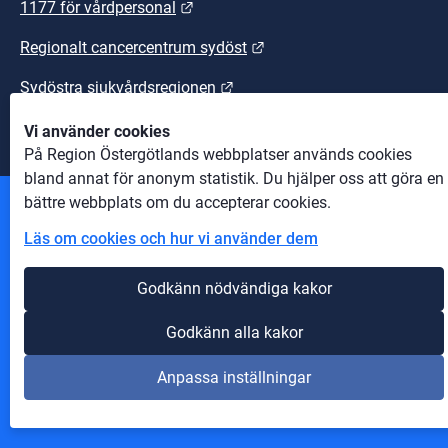
Länk till annan webbplats.
1177 för vårdpersonal
Länk till annan webbplats
Regionalt cancercentrum sydöst
Länk till annan webbplats.
Sydöstra sjukvårdsregionen
Vi använder cookies
På Region Östergötlands webbplatser används cookies
bland annat för anonym statistik. Du hjälper oss att göra en
bättre webbplats om du accepterar cookies.
Andra webbplatser
Läs om cookies och hur vi använder dem
Information om cookies
Godkänn nödvändiga kakor
Om webbplatsen
Godkänn alla kakor
Tillgänglighet på webbplatsen
Anpassa inställningar
Innehåll A-Ö