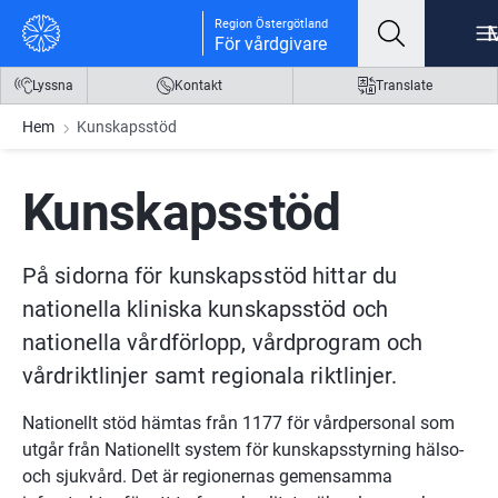
Gå till innehåll
Gå till meny
Gå till sidfot
Region Östergötland
För vårdgivare
Lyssna
Kontakt
Translate
Hem
Kunskapsstöd
Kunskapsstöd
På sidorna för kunskapsstöd hittar du 
nationella kliniska kunskapsstöd och 
nationella vårdförlopp, vårdprogram och 
vårdriktlinjer samt regionala riktlinjer.
Nationellt stöd hämtas från 1177 för vårdpersonal som 
utgår från Nationellt system för kunskapsstyrning hälso- 
och sjukvård. Det är regionernas gemensamma 