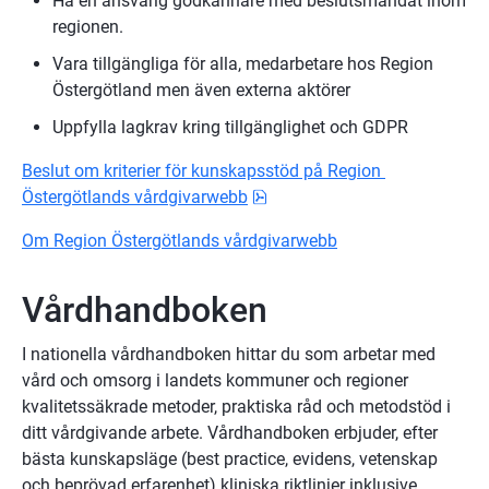
Ha en ansvarig godkännare med beslutsmandat inom 
regionen.
Vara tillgängliga för alla, medarbetare hos Region 
Östergötland men även externa aktörer
Uppfylla lagkrav kring tillgänglighet och GDPR
Beslut om kriterier för kunskapsstöd på Region 
pdf, 929.9 kB.
Östergötlands vårdgivarwebb
Om Region Östergötlands vårdgivarwebb
Vårdhandboken
I nationella vårdhandboken hittar du som arbetar med 
vård och omsorg i landets kommuner och regioner 
kvalitetssäkrade metoder, praktiska råd och metodstöd i 
ditt vårdgivande arbete. Vårdhandboken erbjuder, efter 
bästa kunskapsläge (best practice, evidens, vetenskap 
och beprövad erfarenhet) kliniska riktlinjer inklusive 