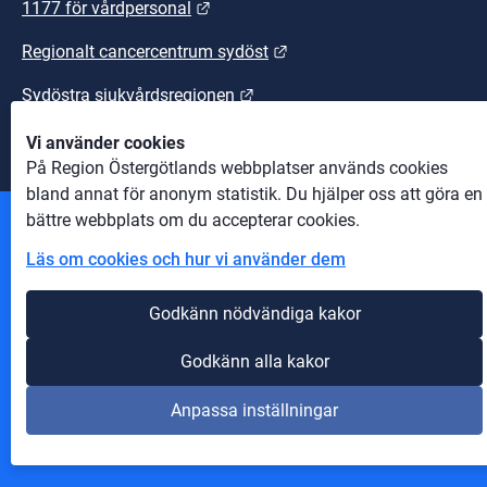
Länk till annan webbplats.
1177 för vårdpersonal
Länk till annan webbplats
Regionalt cancercentrum sydöst
Länk till annan webbplats.
Sydöstra sjukvårdsregionen
Vi använder cookies
På Region Östergötlands webbplatser används cookies
bland annat för anonym statistik. Du hjälper oss att göra en
bättre webbplats om du accepterar cookies.
Andra webbplatser
Läs om cookies och hur vi använder dem
Information om cookies
Godkänn nödvändiga kakor
Om webbplatsen
Godkänn alla kakor
Tillgänglighet på webbplatsen
Anpassa inställningar
Innehåll A-Ö