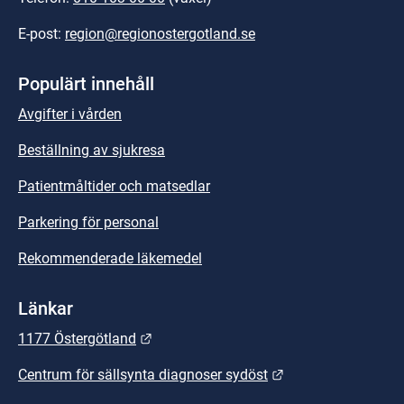
E-post: 
region@regionostergotland.se
Populärt innehåll
Avgifter i vården
Beställning av sjukresa
Patientmåltider och matsedlar
Parkering för personal
Rekommenderade läkemedel
Länkar
Länk till annan webbplats.
1177 Östergötland
Länk till annan we
Centrum för sällsynta diagnoser sydöst