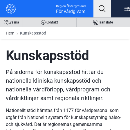
Gå till innehåll
Gå till meny
Gå till sidfot
Region Östergötland
För vårdgivare
Lyssna
Kontakt
Translate
Hem
Kunskapsstöd
Kunskapsstöd
På sidorna för kunskapsstöd hittar du 
nationella kliniska kunskapsstöd och 
nationella vårdförlopp, vårdprogram och 
vårdriktlinjer samt regionala riktlinjer.
Nationellt stöd hämtas från 1177 för vårdpersonal som 
utgår från Nationellt system för kunskapsstyrning hälso- 
och sjukvård. Det är regionernas gemensamma 