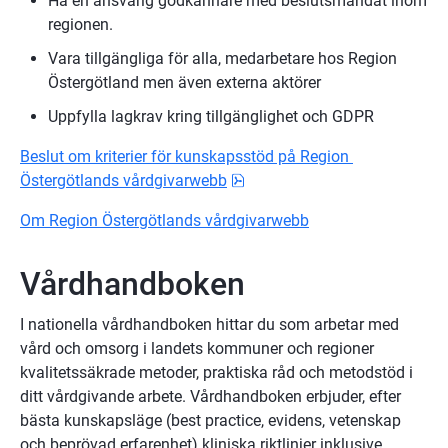
Ha en ansvarig godkännare med beslutsmandat inom 
regionen.
Vara tillgängliga för alla, medarbetare hos Region 
Östergötland men även externa aktörer
Uppfylla lagkrav kring tillgänglighet och GDPR
Beslut om kriterier för kunskapsstöd på Region 
pdf, 929.9 kB.
Östergötlands vårdgivarwebb
Om Region Östergötlands vårdgivarwebb
Vårdhandboken
I nationella vårdhandboken hittar du som arbetar med 
vård och omsorg i landets kommuner och regioner 
kvalitetssäkrade metoder, praktiska råd och metodstöd i 
ditt vårdgivande arbete. Vårdhandboken erbjuder, efter 
bästa kunskapsläge (best practice, evidens, vetenskap 
och beprövad erfarenhet) kliniska riktlinjer inklusive 