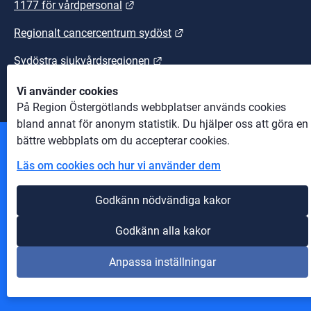
Länk till annan webbplats.
1177 för vårdpersonal
Länk till annan webbplats
Regionalt cancercentrum sydöst
Länk till annan webbplats.
Sydöstra sjukvårdsregionen
Vi använder cookies
På Region Östergötlands webbplatser används cookies
bland annat för anonym statistik. Du hjälper oss att göra en
bättre webbplats om du accepterar cookies.
Andra webbplatser
Läs om cookies och hur vi använder dem
Information om cookies
Godkänn nödvändiga kakor
Om webbplatsen
Godkänn alla kakor
Tillgänglighet på webbplatsen
Anpassa inställningar
Innehåll A-Ö