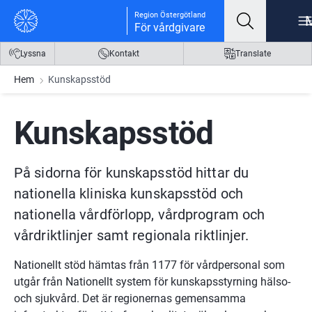
Gå till innehåll
Gå till meny
Gå till sidfot
Region Östergötland
För vårdgivare
Lyssna
Kontakt
Translate
Hem
Kunskapsstöd
Kunskapsstöd
På sidorna för kunskapsstöd hittar du 
nationella kliniska kunskapsstöd och 
nationella vårdförlopp, vårdprogram och 
vårdriktlinjer samt regionala riktlinjer.
Nationellt stöd hämtas från 1177 för vårdpersonal som 
utgår från Nationellt system för kunskapsstyrning hälso- 
och sjukvård. Det är regionernas gemensamma 