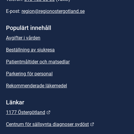
E-post: 
region@regionostergotland.se
Populärt innehåll
Avgifter i vården
Beställning av sjukresa
Patientmåltider och matsedlar
Parkering för personal
Rekommenderade läkemedel
Länkar
Länk till annan webbplats.
1177 Östergötland
Länk till annan we
Centrum för sällsynta diagnoser sydöst