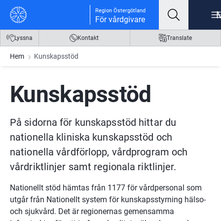
Gå till innehåll
Gå till meny
Gå till sidfot
Region Östergötland
För vårdgivare
Lyssna
Kontakt
Translate
Hem
Kunskapsstöd
Kunskapsstöd
På sidorna för kunskapsstöd hittar du 
nationella kliniska kunskapsstöd och 
nationella vårdförlopp, vårdprogram och 
vårdriktlinjer samt regionala riktlinjer.
Nationellt stöd hämtas från 1177 för vårdpersonal som 
utgår från Nationellt system för kunskapsstyrning hälso- 
och sjukvård. Det är regionernas gemensamma 