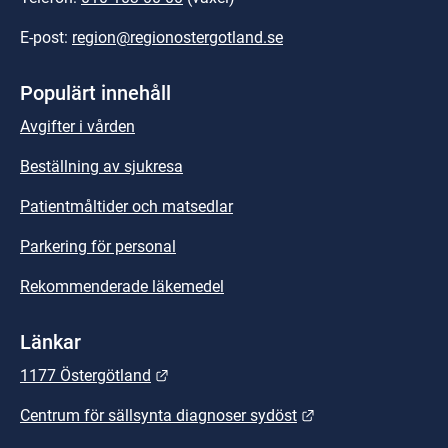
E-post: 
region@regionostergotland.se
Populärt innehåll
Avgifter i vården
Beställning av sjukresa
Patientmåltider och matsedlar
Parkering för personal
Rekommenderade läkemedel
Länkar
Länk till annan webbplats.
1177 Östergötland
Länk till annan we
Centrum för sällsynta diagnoser sydöst