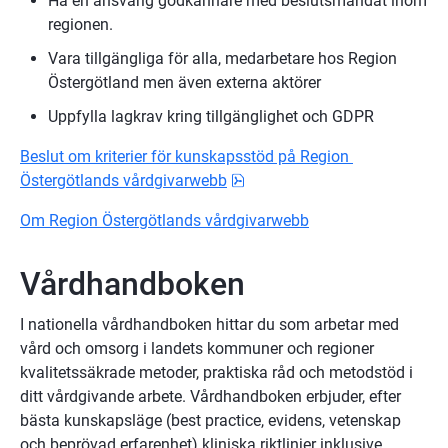
Ha en ansvarig godkännare med beslutsmandat inom 
regionen.
Vara tillgängliga för alla, medarbetare hos Region 
Östergötland men även externa aktörer
Uppfylla lagkrav kring tillgänglighet och GDPR
Beslut om kriterier för kunskapsstöd på Region 
pdf, 929.9 kB.
Östergötlands vårdgivarwebb
Om Region Östergötlands vårdgivarwebb
Vårdhandboken
I nationella vårdhandboken hittar du som arbetar med 
vård och omsorg i landets kommuner och regioner 
kvalitetssäkrade metoder, praktiska råd och metodstöd i 
ditt vårdgivande arbete. Vårdhandboken erbjuder, efter 
bästa kunskapsläge (best practice, evidens, vetenskap 
och beprövad erfarenhet) kliniska riktlinjer inklusive 