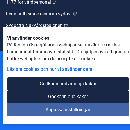
Länk till annan webbplats.
1177 för vårdpersonal
Länk till annan webbplats
Regionalt cancercentrum sydöst
Länk till annan webbplats.
Sydöstra sjukvårdsregionen
Vi använder cookies
På Region Östergötlands webbplatser används cookies
bland annat för anonym statistik. Du hjälper oss att göra en
bättre webbplats om du accepterar cookies.
Andra webbplatser
Läs om cookies och hur vi använder dem
Information om cookies
Godkänn nödvändiga kakor
Om webbplatsen
Godkänn alla kakor
Tillgänglighet på webbplatsen
Anpassa inställningar
Innehåll A-Ö